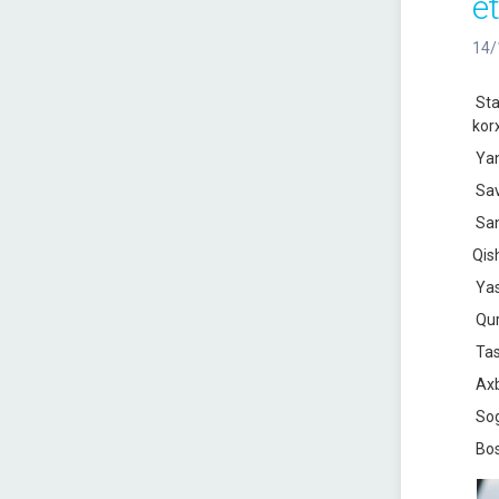
e
14/
Sta
korx
Yan
Sav
San
Qish
Yas
Qur
Tas
Axb
Sog
Bos