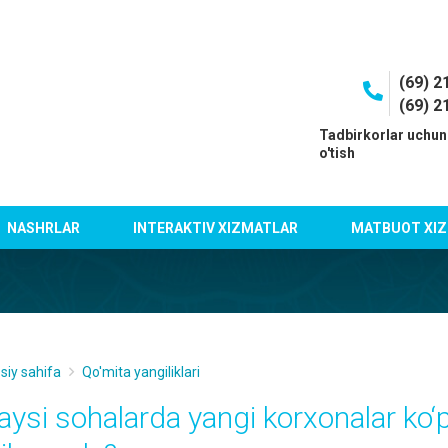
(69) 2
(69) 2
I
Tadbirkorlar uchun
o'tish
NASHRLAR
INTERAKTIV XIZMATLAR
MATBUOT XIZ
siy sahifa
Qo'mita yangiliklari
aysi sohalarda yangi korxonalar ko‘p