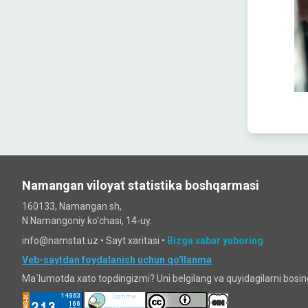
Namangan viloyat statistika boshqarmasi
160133, Namangan sh,
N.Namangoniy ko'chasi, 14-uy.
info@namstat.uz •
Sayt xaritasi
•
Bizga xabar yuboring
Veb-saytdan foydalanish uchun qo'llanma
Ma`lumotda xato topdingizmi? Uni belgilang va quyidagilarni bosi