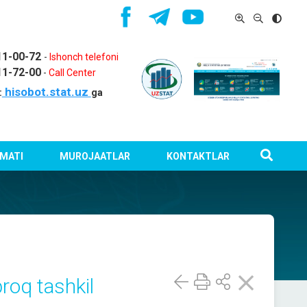
11-00-72
-
Ishonch telefoni
11-72-00
-
Call Center
hisobot.stat.uz
:
ga
MATI
MUROJAATLAR
KONTAKTLAR
roq tashkil