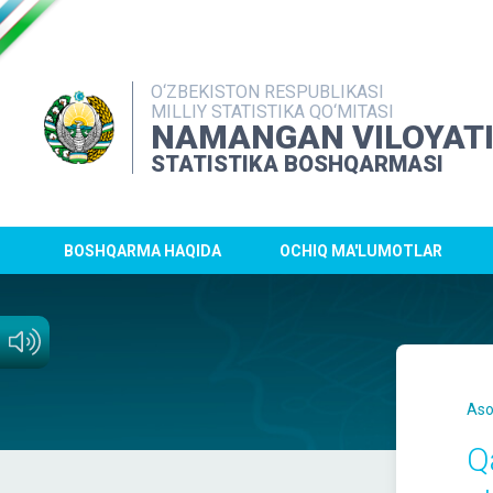
O‘ZBEKISTON RESPUBLIKASI
MILLIY STATISTIKA QO‘MITASI
NAMANGAN VILOYAT
STATISTIKA BOSHQARMASI
BOSHQARMA HAQIDA
OCHIQ MA'LUMOTLAR
Aso
Q