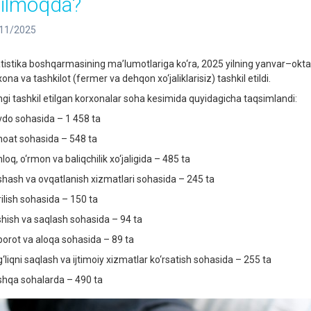
tilmoqda?
11/2025
tistika boshqarmasining ma’lumotlariga ko‘ra, 2025 yilning yanvar–okta
ona va tashkilot (fermer va dehqon xo‘jaliklarisiz) tashkil etildi.
gi tashkil etilgan korxonalar soha kesimida quyidagicha taqsimlandi:
do sohasida – 1 458 ta
oat sohasida – 548 ta
loq, o‘rmon va baliqchilik xo‘jaligida – 485 ta
hash va ovqatlanish xizmatlari sohasida – 245 ta
ilish sohasida – 150 ta
hish va saqlash sohasida – 94 ta
orot va aloqa sohasida – 89 ta
‘liqni saqlash va ijtimoiy xizmatlar ko‘rsatish sohasida – 255 ta
hqa sohalarda – 490 ta