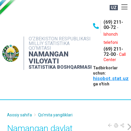
UZ
BOSHQARMA HAQIDA
(69) 211-
00-72
-
OCHIQ MA'LUMOTLAR
Ishonch
O‘ZBEKISTON RESPUBLIKASI
NASHRLAR
telefoni
MILLIY STATISTIKA
QO‘MITASI
(69) 211-
INTERAKTIV XIZMATLAR
NAMANGAN
72-00
-
Call
VILOYATI
MATBUOT XIZMATI
Center
STATISTIKA BOSHQARMASI
Tadbirkorlar
MUROJAATLAR
uchun:
hisobot.stat.uz
KONTAKTLAR
ga o'tish
Asosiy sahifa
Qo'mita yangiliklari
Namangan davlat