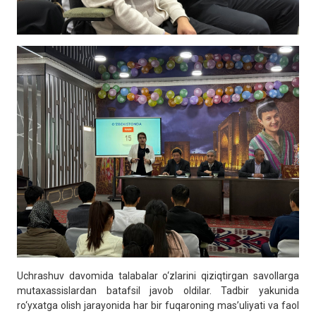
Uchrashuv davomida talabalar o‘zlarini qiziqtirgan savollarga
mutaxassislardan batafsil javob oldilar. Tadbir yakunida
ro‘yxatga olish jarayonida har bir fuqaroning mas’uliyati va faol