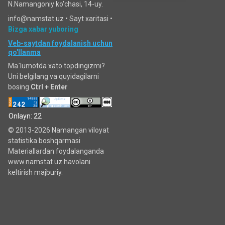
N.Namangoniy ko'chasi, 14-uy.
info@namstat.uz •
Sayt xaritasi
•
Bizga xabar yuboring
Veb-saytdan foydalanish uchun
qo'llanma
Ma`lumotda xato topdingizmi?
Uni belgilang va quyidagilarni
bosing
Ctrl + Enter
Onlayn: 22
© 2013-2026 Namangan viloyat
statistika boshqarmasi
Materiallardan foydalanganda
www.namstat.uz havolani
keltirish majburiy.