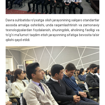
Davra suhbatida ro‘yxatga olish jarayonining xalqaro standartlar
asosida amalga oshirilishi, unda raqamlashtirish va zamonaviy
texnologiyalardan foydalanish, shuningdek, aholining faolligi va
to‘g‘ri ma’lumot taqdim etish jarayonning sifatiga bevosita ta’sir
qilishi qayd etildi.