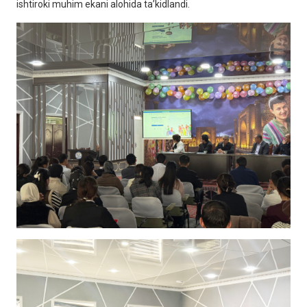
ishtiroki muhim ekani alohida ta’kidlandi.