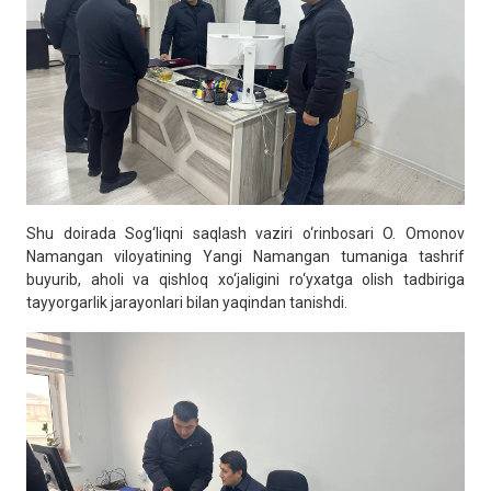
Shu doirada Sog‘liqni saqlash vaziri o‘rinbosari O. Omonov
Namangan viloyatining Yangi Namangan tumaniga tashrif
buyurib, aholi va qishloq xo‘jaligini ro‘yxatga olish tadbiriga
tayyorgarlik jarayonlari bilan yaqindan tanishdi.