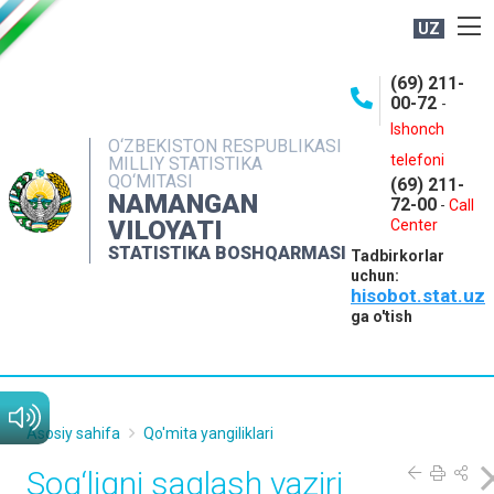
UZ
BOSHQARMA HAQIDA
(69) 211-
00-72
-
OCHIQ MA'LUMOTLAR
Ishonch
O‘ZBEKISTON RESPUBLIKASI
NASHRLAR
telefoni
MILLIY STATISTIKA
QO‘MITASI
(69) 211-
INTERAKTIV XIZMATLAR
NAMANGAN
72-00
-
Call
VILOYATI
MATBUOT XIZMATI
Center
STATISTIKA BOSHQARMASI
Tadbirkorlar
MUROJAATLAR
uchun:
hisobot.stat.uz
KONTAKTLAR
ga o'tish
Asosiy sahifa
Qo'mita yangiliklari
Sog‘liqni saqlash vaziri