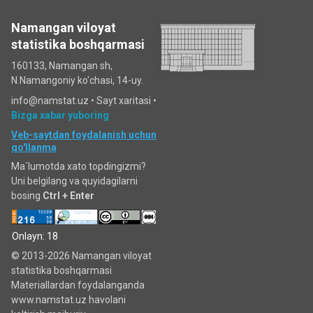
Namangan viloyat
statistika boshqarmasi
160133, Namangan sh,
N.Namangoniy ko'chasi, 14-uy.
info@namstat.uz •
Sayt xaritasi
•
Bizga xabar yuboring
Veb-saytdan foydalanish uchun
qo'llanma
Ma`lumotda xato topdingizmi?
Uni belgilang va quyidagilarni
bosing
Ctrl + Enter
Onlayn: 18
© 2013-2026 Namangan viloyat
statistika boshqarmasi
Materiallardan foydalanganda
www.namstat.uz havolani