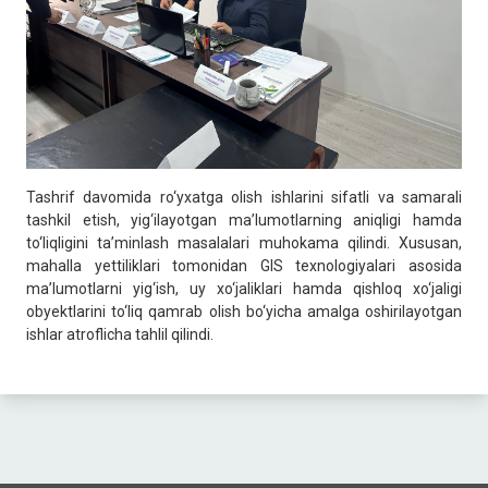
Tashrif davomida ro‘yxatga olish ishlarini sifatli va samarali
tashkil etish, yig‘ilayotgan maʼlumotlarning aniqligi hamda
to‘liqligini taʼminlash masalalari muhokama qilindi. Xususan,
mahalla yettiliklari tomonidan GIS texnologiyalari asosida
maʼlumotlarni yig‘ish, uy xo‘jaliklari hamda qishloq xo‘jaligi
obyektlarini to‘liq qamrab olish bo‘yicha amalga oshirilayotgan
ishlar atroflicha tahlil qilindi.