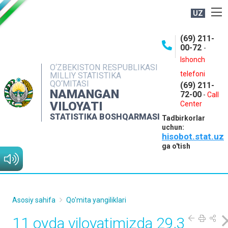
UZ
BOSHQARMA HAQIDA
(69) 211-
00-72
-
OCHIQ MA'LUMOTLAR
Ishonch
O‘ZBEKISTON RESPUBLIKASI
NASHRLAR
telefoni
MILLIY STATISTIKA
QO‘MITASI
(69) 211-
INTERAKTIV XIZMATLAR
NAMANGAN
72-00
-
Call
VILOYATI
MATBUOT XIZMATI
Center
STATISTIKA BOSHQARMASI
Tadbirkorlar
MUROJAATLAR
uchun:
hisobot.stat.uz
KONTAKTLAR
ga o'tish
Asosiy sahifa
Qo'mita yangiliklari
11 oyda viloyatimizda 29,3