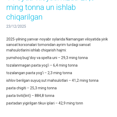
ming tonna un ishlab
chiqarilgan
23/12/2025
2025-yilning yanvar-noyabr oylarida Namangan viloyatida yirik
sanoat korxonalari tomonidan ayrim turdagi sanoat
mahsulotlarini ishlab chiqarish hajmi:
yumshoq bugʻdoy va spelta uni – 29,3 ming tonna
tozalanmagan paxta yog‘i – 6,4 ming tonna
tozalangan paxta yog‘i – 2,3 ming tonna
ishlov berilgan suyuq sut mahsulotlari – 41,2 ming tonna
paxta chigiti – 25,3 ming tonna
paxta tiviti(lint) – 884,8 tonna
paxtadan yigirilgan tikuv iplari – 42,9 ming tonn