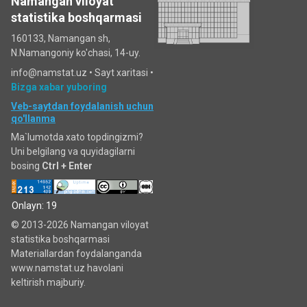
Namangan viloyat
statistika boshqarmasi
160133, Namangan sh,
N.Namangoniy ko'chasi, 14-uy.
info@namstat.uz •
Sayt xaritasi
•
Bizga xabar yuboring
Veb-saytdan foydalanish uchun
qo'llanma
Ma`lumotda xato topdingizmi?
Uni belgilang va quyidagilarni
bosing
Ctrl + Enter
Onlayn: 19
© 2013-2026 Namangan viloyat
statistika boshqarmasi
Materiallardan foydalanganda
www.namstat.uz havolani
keltirish majburiy.