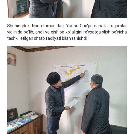
Shuningdek, Norin tumanidagi Yuqori Cho‘ja mahalla fuqarolar
yig‘inida bo‘lib, aholi va qishloq xo‘jaligini ro‘yxatga olish bo‘yicha
tashkil etilgan shtab faoliyati bilan tanishdi.