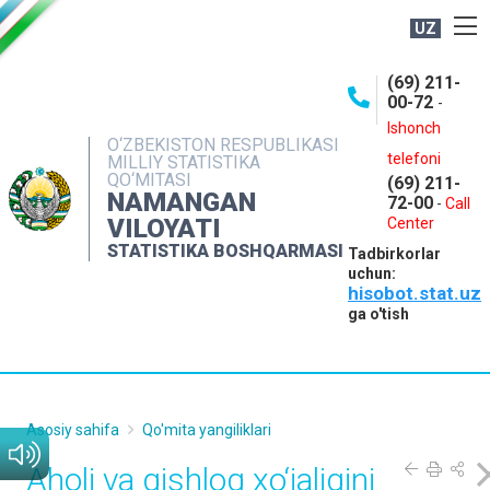
UZ
BOSHQARMA HAQIDA
(69) 211-
00-72
-
OCHIQ MA'LUMOTLAR
Ishonch
O‘ZBEKISTON RESPUBLIKASI
NASHRLAR
telefoni
MILLIY STATISTIKA
QO‘MITASI
(69) 211-
INTERAKTIV XIZMATLAR
NAMANGAN
72-00
-
Call
VILOYATI
MATBUOT XIZMATI
Center
STATISTIKA BOSHQARMASI
Tadbirkorlar
MUROJAATLAR
uchun:
hisobot.stat.uz
KONTAKTLAR
ga o'tish
Asosiy sahifa
Qo'mita yangiliklari
Aholi va qishloq xo‘jaligini