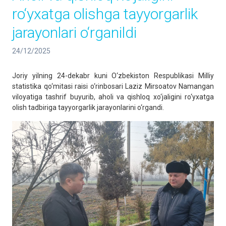
ro‘yxatga olishga tayyorgarlik
jarayonlari o‘rganildi
24/12/2025
Joriy yilning 24-dekabr kuni O‘zbekiston Respublikasi Milliy
statistika qo‘mitasi raisi o‘rinbosari Laziz Mirsoatov Namangan
viloyatiga tashrif buyurib, aholi va qishloq xo‘jaligini ro‘yxatga
olish tadbiriga tayyorgarlik jarayonlarini o‘rgandi.