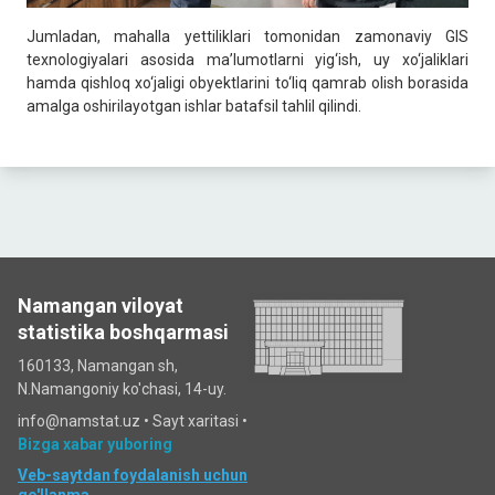
Jumladan, mahalla yettiliklari tomonidan zamonaviy GIS
texnologiyalari asosida maʼlumotlarni yig‘ish, uy xo‘jaliklari
hamda qishloq xo‘jaligi obyektlarini to‘liq qamrab olish borasida
amalga oshirilayotgan ishlar batafsil tahlil qilindi.
Namangan viloyat
statistika boshqarmasi
160133, Namangan sh,
N.Namangoniy ko'chasi, 14-uy.
info@namstat.uz •
Sayt xaritasi
•
Bizga xabar yuboring
Veb-saytdan foydalanish uchun