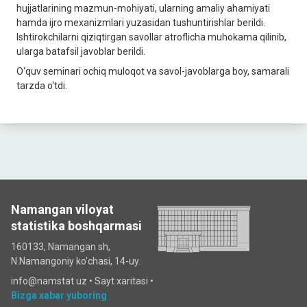
hujjatlarining mazmun-mohiyati, ularning amaliy ahamiyati
hamda ijro mexanizmlari yuzasidan tushuntirishlar berildi.
Ishtirokchilarni qiziqtirgan savollar atroflicha muhokama qilinib,
ularga batafsil javoblar berildi.
O‘quv seminari ochiq muloqot va savol-javoblarga boy, samarali
tarzda o‘tdi.
Namangan viloyat
statistika boshqarmasi
160133, Namangan sh,
N.Namangoniy ko'chasi, 14-uy.
info@namstat.uz •
Sayt xaritasi
•
Bizga xabar yuboring