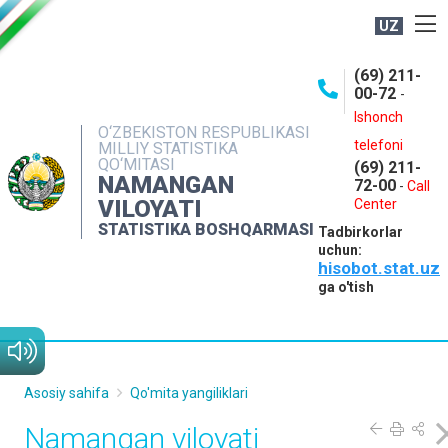
UZ
BOSHQARMA HAQIDA
(69) 211-
00-72
-
OCHIQ MA'LUMOTLAR
Ishonch
O‘ZBEKISTON RESPUBLIKASI
NASHRLAR
telefoni
MILLIY STATISTIKA
QO‘MITASI
(69) 211-
INTERAKTIV XIZMATLAR
NAMANGAN
72-00
-
Call
VILOYATI
MATBUOT XIZMATI
Center
STATISTIKA BOSHQARMASI
Tadbirkorlar
MUROJAATLAR
uchun:
hisobot.stat.uz
KONTAKTLAR
ga o'tish
Asosiy sahifa
Qo'mita yangiliklari
Namangan viloyati