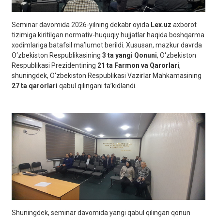
Seminar davomida 2026-yilning dekabr oyida
Lex.uz
axborot
tizimiga kiritilgan normativ-huquqiy hujjatlar haqida boshqarma
xodimlariga batafsil ma’lumot berildi. Xususan, mazkur davrda
O‘zbekiston Respublikasining
3 ta yangi Qonuni
, O‘zbekiston
Respublikasi Prezidentining
21 ta Farmon va Qarorlari
,
shuningdek, O‘zbekiston Respublikasi Vazirlar Mahkamasining
27 ta qarorlari
qabul qilingani ta’kidlandi.
Shuningdek, seminar davomida yangi qabul qilingan qonun