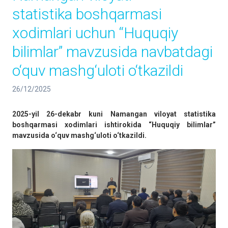
statistika boshqarmasi
xodimlari uchun “Huquqiy
bilimlar” mavzusida navbatdagi
o‘quv mashg‘uloti o‘tkazildi
26/12/2025
2025-yil 26-dekabr kuni Namangan viloyat statistika
boshqarmasi xodimlari ishtirokida “Huquqiy bilimlar”
mavzusida o‘quv mashg‘uloti o‘tkazildi.