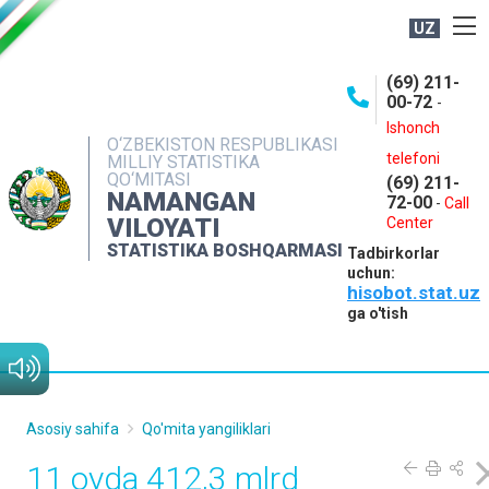
UZ
BOSHQARMA HAQIDA
(69) 211-
00-72
-
OCHIQ MA'LUMOTLAR
Ishonch
O‘ZBEKISTON RESPUBLIKASI
NASHRLAR
telefoni
MILLIY STATISTIKA
QO‘MITASI
(69) 211-
INTERAKTIV XIZMATLAR
NAMANGAN
72-00
-
Call
VILOYATI
MATBUOT XIZMATI
Center
STATISTIKA BOSHQARMASI
Tadbirkorlar
MUROJAATLAR
uchun:
hisobot.stat.uz
KONTAKTLAR
ga o'tish
Asosiy sahifa
Qo'mita yangiliklari
11 oyda 412,3 mlrd