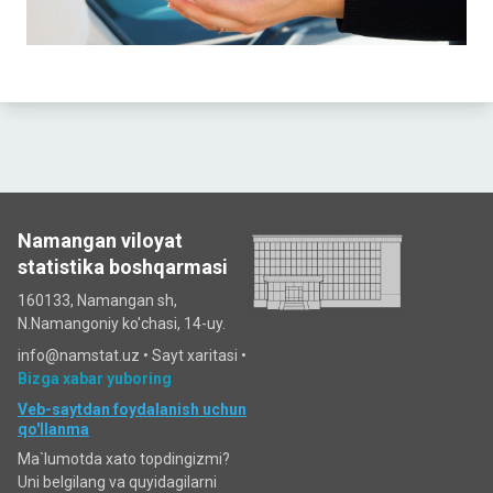
Namangan viloyat
statistika boshqarmasi
160133, Namangan sh,
N.Namangoniy ko'chasi, 14-uy.
info@namstat.uz •
Sayt xaritasi
•
Bizga xabar yuboring
Veb-saytdan foydalanish uchun
qo'llanma
Ma`lumotda xato topdingizmi?
Uni belgilang va quyidagilarni