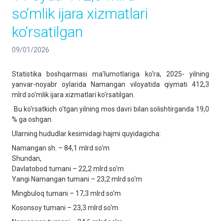
so‘mlik ijara xizmatlari
ko‘rsatilgan
09/01/2026
Statistika boshqarmasi maʼlumotlariga ko‘ra, 2025- yilning
yanvar-noyabr oylarida Namangan viloyatida qiymati 412,3
mlrd so‘mlik ijara xizmatlari ko‘rsatilgan.
Bu ko‘rsatkich o‘tgan yilning mos davri bilan solishtirganda 19,0
% ga oshgan.
Ularning hududlar kesimidagi hajmi quyidagicha:
Namangan sh. – 84,1 mlrd so‘m
Shundan,
Davlatobod tumani – 22,2 mlrd so‘m
Yangi Namangan tumani – 23,2 mlrd so‘m
Mingbuloq tumani – 17,3 mlrd so‘m
Kosonsoy tumani – 23,3 mlrd so‘m