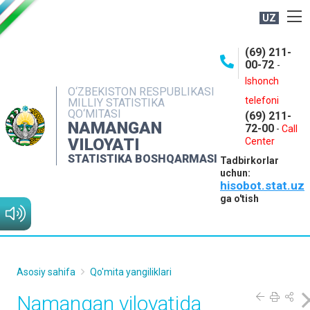
UZ
BOSHQARMA HAQIDA
(69) 211-
00-72
-
OCHIQ MA'LUMOTLAR
Ishonch
O‘ZBEKISTON RESPUBLIKASI
NASHRLAR
telefoni
MILLIY STATISTIKA
QO‘MITASI
(69) 211-
INTERAKTIV XIZMATLAR
NAMANGAN
72-00
-
Call
VILOYATI
MATBUOT XIZMATI
Center
STATISTIKA BOSHQARMASI
Tadbirkorlar
MUROJAATLAR
uchun:
hisobot.stat.uz
KONTAKTLAR
ga o'tish
Asosiy sahifa
Qo'mita yangiliklari
Namangan viloyatida