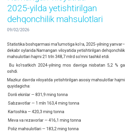
2025-yilda yetishtirilgan
dehqonchilik mahsulotlari
09/02/2026
Statistika boshqarmasi ma’lumotiga ko‘ra, 2025-yilning yanvar–
dekabr oylarida Namangan viloyatida yetishtirilgan dehqonchilik
mahsulotlari hajmi 21 trln 348,7 mlrd so‘mni tashkil etdi.
Bu ko‘rsatkich 2024-yilning mos davriga nisbatan 5,2 % ga
oshdi.
Mazkur davrda viloyatda yetishtirilgan asosiy mahsulotlar hajmi
quyidagicha:
Donli ekinlar — 831,9 ming tonna
Sabzavotlar — 1 mln 163,4 ming tonna
Kartoshka — 420,3 ming tonna
Meva va rezavorlar — 416,1 ming tonna
Poliz mahsulotlari — 183,2 ming tonna