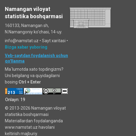
Namangan viloyat
statistika boshqarmasi
160133, Namangan sh,
N.Namangoniy ko'chasi, 14-uy.
info@namstat.uz •
Sayt xaritasi
•
Bizga xabar yuboring
Veb-saytdan foydalanish uchun
qo'llanma
Ma`lumotda xato topdingizmi?
Uni belgilang va quyidagilarni
bosing
Ctrl + Enter
Onlayn: 19
© 2013-2026 Namangan viloyat
statistika boshqarmasi
Materiallardan foydalanganda
www.namstat.uz havolani
keltirish majburiy.