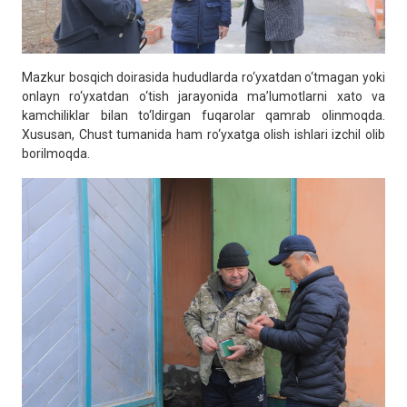
Mazkur bosqich doirasida hududlarda ro‘yxatdan o‘tmagan yoki
onlayn ro‘yxatdan o‘tish jarayonida ma’lumotlarni xato va
kamchiliklar bilan to‘ldirgan fuqarolar qamrab olinmoqda.
Xususan, Chust tumanida ham ro‘yxatga olish ishlari izchil olib
borilmoqda.