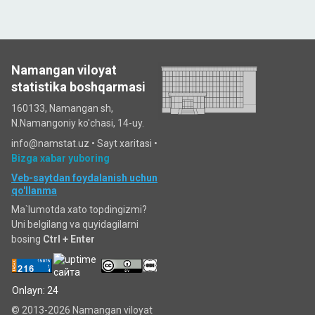
Namangan viloyat
statistika boshqarmasi
160133, Namangan sh,
N.Namangoniy ko'chasi, 14-uy.
info@namstat.uz •
Sayt xaritasi
•
Bizga xabar yuboring
Veb-saytdan foydalanish uchun
qo'llanma
Ma`lumotda xato topdingizmi?
Uni belgilang va quyidagilarni
bosing
Ctrl + Enter
Onlayn: 24
© 2013-2026 Namangan viloyat