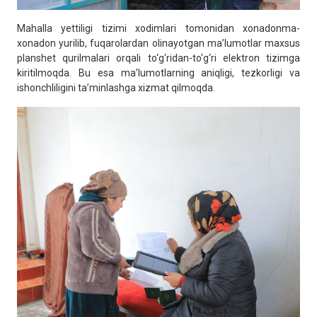
Mahalla yettiligi tizimi xodimlari tomonidan xonadonma-
xonadon yurilib, fuqarolardan olinayotgan ma’lumotlar maxsus
planshet qurilmalari orqali to‘g‘ridan-to‘g‘ri elektron tizimga
kiritilmoqda. Bu esa ma’lumotlarning aniqligi, tezkorligi va
ishonchliligini ta’minlashga xizmat qilmoqda.