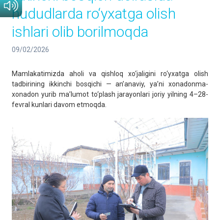
hududlarda ro‘yxatga olish
ishlari olib borilmoqda
09/02/2026
Mamlakatimizda aholi va qishloq xo‘jaligini ro‘yxatga olish
tadbirining ikkinchi bosqichi — an’anaviy, ya’ni xonadonma-
xonadon yurib ma’lumot to‘plash jarayonlari joriy yilning 4–28-
fevral kunlari davom etmoqda.