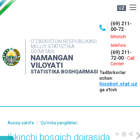
UZ
BOSHQARMA HAQIDA
(69) 211-
00-72
-
OCHIQ MA'LUMOTLAR
Ishonch
O‘ZBEKISTON RESPUBLIKASI
NASHRLAR
telefoni
MILLIY STATISTIKA
QO‘MITASI
(69) 211-
INTERAKTIV XIZMATLAR
NAMANGAN
72-00
-
Call
VILOYATI
MATBUOT XIZMATI
Center
STATISTIKA BOSHQARMASI
Tadbirkorlar
MUROJAATLAR
uchun:
hisobot.stat.uz
KONTAKTLAR
ga o'tish
Asosiy sahifa
Qo'mita yangiliklari
Ikkinchi bosqich doirasida