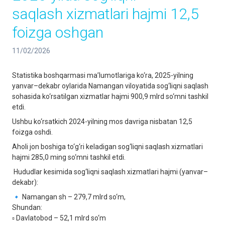
saqlash xizmatlari hajmi 12,5
foizga oshgan
11/02/2026
Statistika boshqarmasi ma’lumotlariga ko‘ra, 2025-yilning
yanvar–dekabr oylarida Namangan viloyatida sog‘liqni saqlash
sohasida ko‘rsatilgan xizmatlar hajmi 900,9 mlrd so‘mni tashkil
etdi.
Ushbu ko‘rsatkich 2024-yilning mos davriga nisbatan 12,5
foizga oshdi.
Aholi jon boshiga to‘g‘ri keladigan sog‘liqni saqlash xizmatlari
hajmi 285,0 ming so‘mni tashkil etdi.
Hududlar kesimida sog‘liqni saqlash xizmatlari hajmi (yanvar–
dekabr):
🔹 Namangan sh – 279,7 mlrd so‘m,
Shundan:
▫️ Davlatobod – 52,1 mlrd so‘m