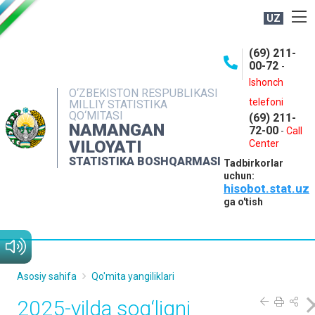
UZ
BOSHQARMA HAQIDA
(69) 211-
00-72
-
OCHIQ MA'LUMOTLAR
Ishonch
O‘ZBEKISTON RESPUBLIKASI
NASHRLAR
telefoni
MILLIY STATISTIKA
QO‘MITASI
(69) 211-
INTERAKTIV XIZMATLAR
NAMANGAN
72-00
-
Call
VILOYATI
MATBUOT XIZMATI
Center
STATISTIKA BOSHQARMASI
Tadbirkorlar
MUROJAATLAR
uchun:
hisobot.stat.uz
KONTAKTLAR
ga o'tish
Asosiy sahifa
Qo'mita yangiliklari
2025-yilda sog‘liqni