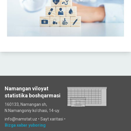
Namangan viloyat
statistika boshqarmasi
160133, Namangan sh,
N.Namangoniy ko'chasi, 14-uy.
info@namstat.uz •
Sayt xaritasi
•
Bizga xabar yuboring