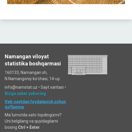
Namangan viloyat
statistika boshqarmasi
160133, Namangan sh,
N.Namangoniy ko'chasi, 14-uy.
info@namstat.uz •
Sayt xaritasi
•
Bizga xabar yuboring
Veb-saytdan foydalanish uchun
qo'llanma
Ma`lumotda xato topdingizmi?
Uni belgilang va quyidagilarni
bosing
Ctrl + Enter