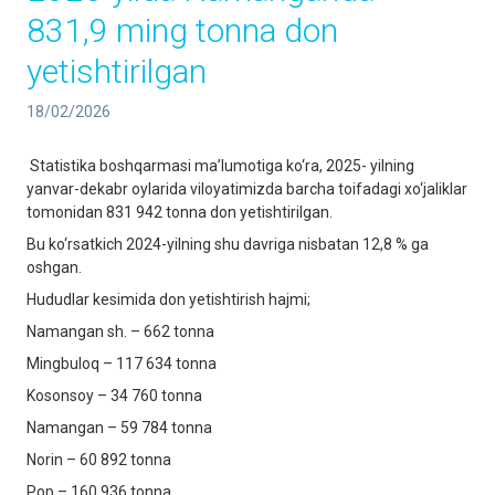
831,9 ming tonna don
yetishtirilgan
18/02/2026
Statistika boshqarmasi ma’lumotiga ko‘ra, 2025- yilning
yanvar-dekabr oylarida viloyatimizda barcha toifadagi xo‘jaliklar
tomonidan 831 942 tonna don yetishtirilgan.
Bu ko‘rsatkich 2024-yilning shu davriga nisbatan 12,8 % ga
oshgan.
Hududlar kesimida don yetishtirish hajmi;
Namangan sh. – 662 tonna
Mingbuloq – 117 634 tonna
Kosonsoy – 34 760 tonna
Namangan – 59 784 tonna
Norin – 60 892 tonna
Pop – 160 936 tonna