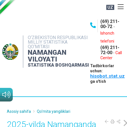
UZ
BOSHQARMA HAQIDA
(69) 211-
00-72
-
OCHIQ MA'LUMOTLAR
Ishonch
O‘ZBEKISTON RESPUBLIKASI
NASHRLAR
telefoni
MILLIY STATISTIKA
QO‘MITASI
(69) 211-
INTERAKTIV XIZMATLAR
NAMANGAN
72-00
-
Call
VILOYATI
MATBUOT XIZMATI
Center
STATISTIKA BOSHQARMASI
Tadbirkorlar
MUROJAATLAR
uchun:
hisobot.stat.uz
KONTAKTLAR
ga o'tish
Asosiy sahifa
Qo'mita yangiliklari
2025-yilda Namanganda