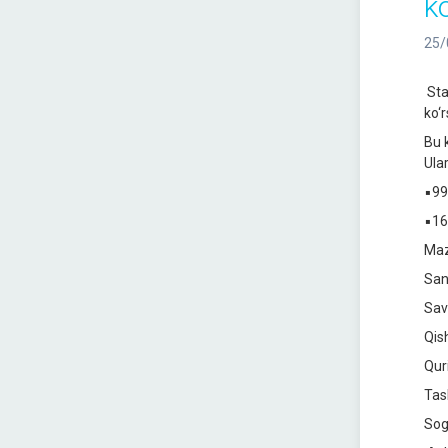
k
25/
Sta
ko‘
Bu 
Ula
▪️99
▪️16
Maz
San
Sav
Qish
Qur
Tas
Sog