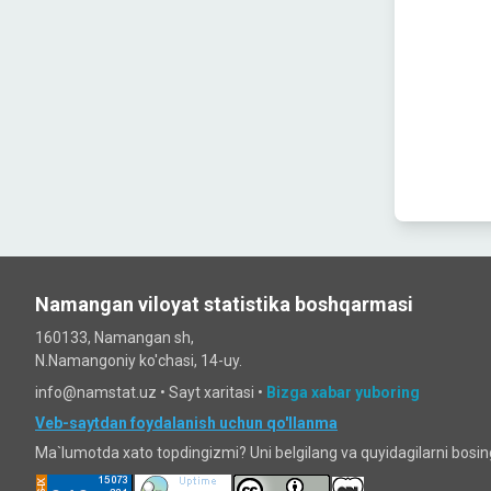
Namangan viloyat statistika boshqarmasi
160133, Namangan sh,
N.Namangoniy ko'chasi, 14-uy.
info@namstat.uz •
Sayt xaritasi
•
Bizga xabar yuboring
Veb-saytdan foydalanish uchun qo'llanma
Ma`lumotda xato topdingizmi? Uni belgilang va quyidagilarni bosi