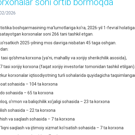
orxonalar soni ortib bormoqda
02/2026
tistika boshqarmasining ma’lumotlariga ko‘ra, 2026-yil 1-fevral holatiga v
rsatayotgan korxonalar soni 266 tani tashkil etgan.
ko'rsatkich 2025-yilning mos davriga nisbatan 45 taga oshgan.
rdan:
 tasi qo‘shma korxona (ya’ni, mahalliy va xorijiy sherikchilik asosida),
7 tasi xorijiy korxona (faqat xorijiy investorlar tomonidan tashkil etilgan)
kur korxonalar iqtisodiyotning turli sohalarida quyidagicha taqsimlanga
oat sohasida – 104 ta korxona
do sohasida – 65 ta korxona
loq, o‘rmon va baliqchilik xo‘jaligi sohasida – 23 ta korxona
ilish sohasida – 22 ta korxona
hish va saqlash sohasida – 7 ta korxona
‘liqni saqlash va ijtimoiy xizmat ko‘rsatish sohasida – 7 ta korxona