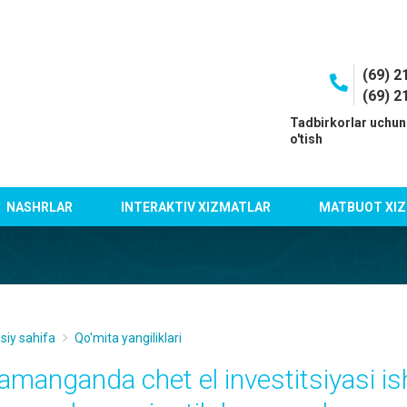
(69) 2
(69) 2
I
Tadbirkorlar uchun
o'tish
NASHRLAR
INTERAKTIV XIZMATLAR
MATBUOT XIZ
siy sahifa
Qo'mita yangiliklari
amanganda chet el investitsiyasi ish