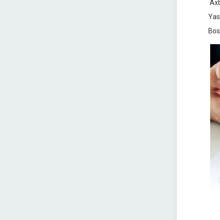
Axb
Yas
Bos