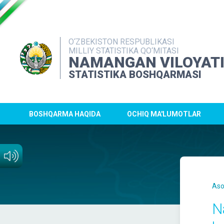
O‘ZBEKISTON RESPUBLIKASI
MILLIY STATISTIKA QO‘MITASI
NAMANGAN VILOYAT
STATISTIKA BOSHQARMASI
BOSHQARMA HAQIDA
OCHIQ MA'LUMOTLAR
Aso
N