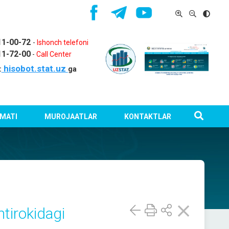
11-00-72
-
Ishonch telefoni
11-72-00
-
Call Center
hisobot.stat.uz
:
ga
MATI
MUROJAATLAR
KONTAKTLAR
tirokidagi