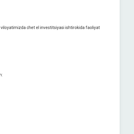
iloyatimizda chet el investitsiyasi ishtirokida faoliyat
.
n: