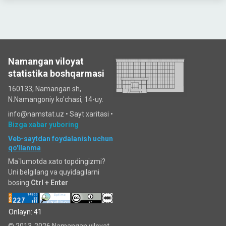
Namangan viloyat
statistika boshqarmasi
160133, Namangan sh,
N.Namangoniy ko'chasi, 14-uy.
info@namstat.uz •
Sayt xaritasi
•
Bizga xabar yuboring
Veb-saytdan foydalanish uchun
qo'llanma
Ma`lumotda xato topdingizmi?
Uni belgilang va quyidagilarni
bosing
Ctrl + Enter
Onlayn: 41