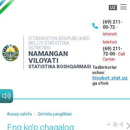
UZ
BOSHQARMA HAQIDA
(69) 211-
00-72
-
OCHIQ MA'LUMOTLAR
Ishonch
O‘ZBEKISTON RESPUBLIKASI
NASHRLAR
telefoni
MILLIY STATISTIKA
QO‘MITASI
(69) 211-
INTERAKTIV XIZMATLAR
NAMANGAN
72-00
-
Call
VILOYATI
MATBUOT XIZMATI
Center
STATISTIKA BOSHQARMASI
Tadbirkorlar
MUROJAATLAR
uchun:
hisobot.stat.uz
KONTAKTLAR
ga o'tish
Asosiy sahifa
Qo'mita yangiliklari
Eng ko‘p chaqaloq