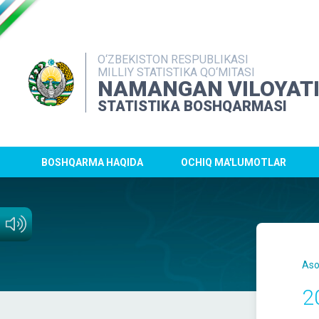
O‘ZBEKISTON RESPUBLIKASI
MILLIY STATISTIKA QO‘MITASI
NAMANGAN VILOYAT
STATISTIKA BOSHQARMASI
BOSHQARMA HAQIDA
OCHIQ MA'LUMOTLAR
Aso
2