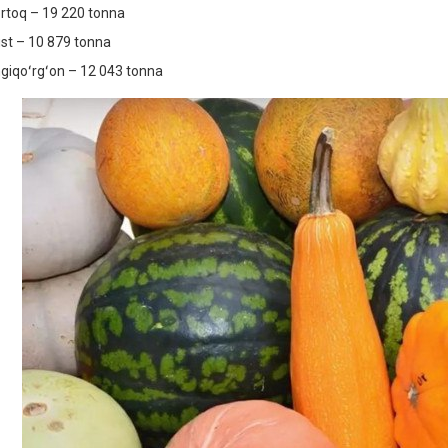
rtoq – 19 220 tonna
st – 10 879 tonna
giqoʻrgʻon – 12 043 tonna