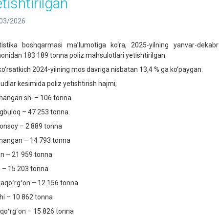
tishtirilgan
03/2026
tistika boshqarmasi ma’lumotiga ko‘ra, 2025-yilning yanvar-dekabr o
onidan 183 189 tonna poliz mahsulotlari yetishtirilgan.
ko‘rsatkich 2024-yilning mos davriga nisbatan 13,4 % ga ko‘paygan.
udlar kesimida poliz yetishtirish hajmi;
angan sh. – 106 tonna
gbuloq – 47 253 tonna
onsoy – 2 889 tonna
angan – 14 793 tonna
in – 21 959 tonna
 – 15 203 tonna
raqoʻrgʻon – 12 156 tonna
hi – 10 862 tonna
qoʻrgʻon – 15 826 tonna