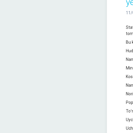
ye
11/
Sta
tom
Bu 
Hud
Nam
Min
Kos
Nam
Nor
Pop
Toʻ
Uyc
Uch