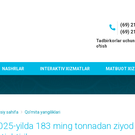
(69) 2
(69) 2
I
Tadbirkorlar uchun
o'tish
NASHRLAR
INTERAKTIV XIZMATLAR
MATBUOT XIZ
siy sahifa
Qo'mita yangiliklari
025-yilda 183 ming tonnadan ziyod 