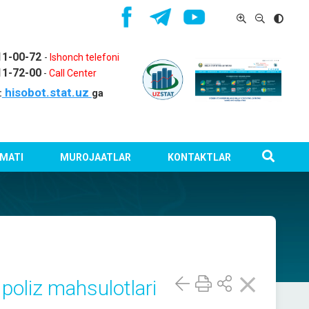
11-00-72
-
Ishonch telefoni
11-72-00
-
Call Center
hisobot.stat.uz
:
ga
MATI
MUROJAATLAR
KONTAKTLAR
poliz mahsulotlari