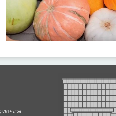
ng
Ctrl + Enter