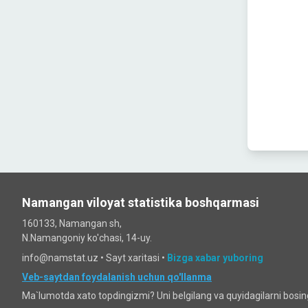
Namangan viloyat statistika boshqarmasi
160133, Namangan sh,
N.Namangoniy ko'chasi, 14-uy.
info@namstat.uz •
Sayt xaritasi
•
Bizga xabar yuboring
Veb-saytdan foydalanish uchun qo'llanma
Ma`lumotda xato topdingizmi? Uni belgilang va quyidagilarni bosi