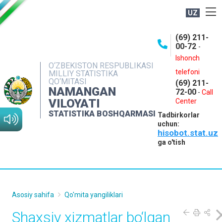
UZ
BOSHQARMA HAQIDA
(69) 211-
00-72
-
OCHIQ MA'LUMOTLAR
Ishonch
O‘ZBEKISTON RESPUBLIKASI
NASHRLAR
telefoni
MILLIY STATISTIKA
QO‘MITASI
(69) 211-
INTERAKTIV XIZMATLAR
NAMANGAN
72-00
-
Call
VILOYATI
MATBUOT XIZMATI
Center
STATISTIKA BOSHQARMASI
Tadbirkorlar
MUROJAATLAR
uchun:
hisobot.stat.uz
KONTAKTLAR
ga o'tish
Asosiy sahifa
Qo'mita yangiliklari
Shaxsiy xizmatlar bo‘lgan