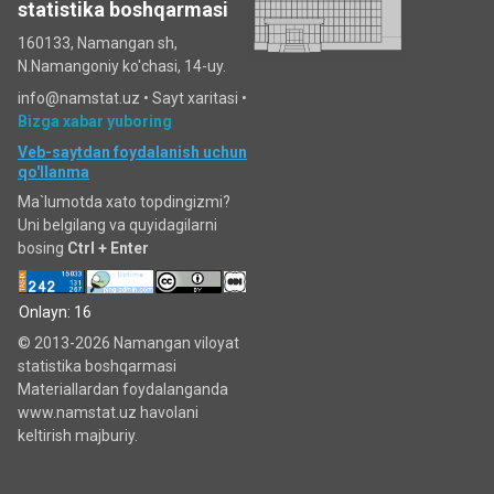
statistika boshqarmasi
160133, Namangan sh,
N.Namangoniy ko'chasi, 14-uy.
info@namstat.uz •
Sayt xaritasi
•
Bizga xabar yuboring
Veb-saytdan foydalanish uchun
qo'llanma
Ma`lumotda xato topdingizmi?
Uni belgilang va quyidagilarni
bosing
Ctrl + Enter
Onlayn: 16
© 2013-2026 Namangan viloyat
statistika boshqarmasi
Materiallardan foydalanganda
www.namstat.uz havolani
keltirish majburiy.