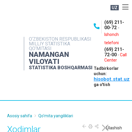
UZ
BOSHQARMA HAQIDA
(69) 211-
00-72
-
OCHIQ MA'LUMOTLAR
Ishonch
O‘ZBEKISTON RESPUBLIKASI
NASHRLAR
telefoni
MILLIY STATISTIKA
QO‘MITASI
(69) 211-
INTERAKTIV XIZMATLAR
NAMANGAN
72-00
-
Call
VILOYATI
MATBUOT XIZMATI
Center
STATISTIKA BOSHQARMASI
Tadbirkorlar
MUROJAATLAR
uchun:
hisobot.stat.uz
KONTAKTLAR
ga o'tish
Asosiy sahifa
Qo'mita yangiliklari
Xodimlar
Ulashish