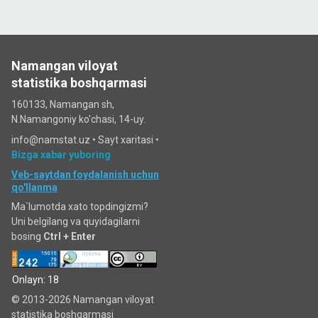
Namangan viloyat
statistika boshqarmasi
160133, Namangan sh,
N.Namangoniy ko'chasi, 14-uy.
info@namstat.uz •
Sayt xaritasi
•
Bizga xabar yuboring
Veb-saytdan foydalanish uchun
qo'llanma
Ma`lumotda xato topdingizmi?
Uni belgilang va quyidagilarni
bosing
Ctrl + Enter
Onlayn: 18
© 2013-2026 Namangan viloyat
statistika boshqarmasi