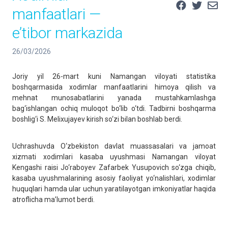
manfaatlari —
e’tibor markazida
26/03/2026
Joriy yil 26-mart kuni Namangan viloyati statistika
boshqarmasida xodimlar manfaatlarini himoya qilish va
mehnat munosabatlarini yanada mustahkamlashga
bag‘ishlangan ochiq muloqot bo‘lib o‘tdi. Tadbirni boshqarma
boshlig‘i S. Melixujayev kirish so‘zi bilan boshlab berdi.
Uchrashuvda O‘zbekiston davlat muassasalari va jamoat
xizmati xodimlari kasaba uyushmasi Namangan viloyat
Kengashi raisi Jo‘raboyev Zafarbek Yusupovich so‘zga chiqib,
kasaba uyushmalarining asosiy faoliyat yo‘nalishlari, xodimlar
huquqlari hamda ular uchun yaratilayotgan imkoniyatlar haqida
atroflicha ma’lumot berdi.