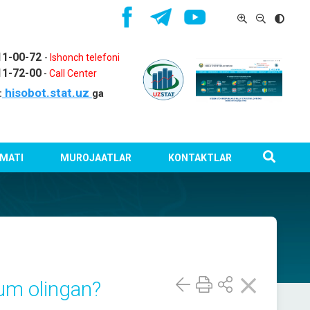
11-00-72
-
Ishonch telefoni
11-72-00
-
Call Center
hisobot.stat.uz
:
ga
MATI
MUROJAATLAR
KONTAKTLAR
xum olingan?