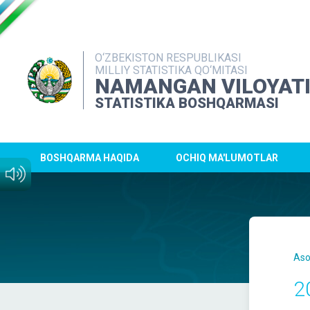
O‘ZBEKISTON RESPUBLIKASI
MILLIY STATISTIKA QO‘MITASI
NAMANGAN VILOYAT
STATISTIKA BOSHQARMASI
BOSHQARMA HAQIDA
OCHIQ MA'LUMOTLAR
Aso
2