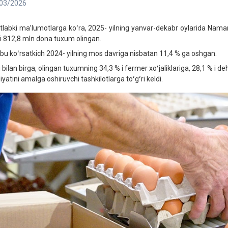
03/2026
tlabki maʼlumotlarga koʻra, 2025- yilning yanvar-dekabr oylarida Naman
i 812,8 mln dona tuxum olingan.
bu koʻrsatkich 2024- yilning mos davriga nisbatan 11,4 % ga oshgan.
bilan birga, olingan tuxumning 34,3 % i fermer xoʻjaliklariga, 28,1 % i deh
iyatini amalga oshiruvchi tashkilotlarga toʻgʻri keldi.