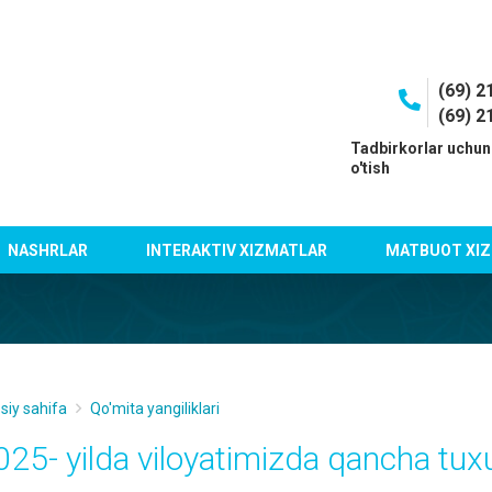
(69) 2
(69) 2
I
Tadbirkorlar uchun
o'tish
NASHRLAR
INTERAKTIV XIZMATLAR
MATBUOT XIZ
siy sahifa
Qo'mita yangiliklari
025- yilda viloyatimizda qancha tu