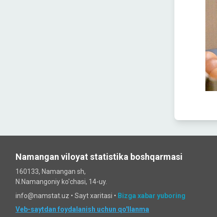
Namangan viloyat statistika boshqarmasi
160133, Namangan sh,
N.Namangoniy ko'chasi, 14-uy.
info@namstat.uz •
Sayt xaritasi
•
Bizga xabar yuboring
Veb-saytdan foydalanish uchun qo'llanma