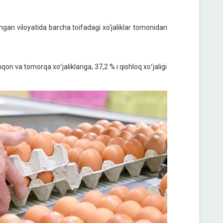
gan viloyatida barcha toifadagi xo‘jaliklar tomonidan
qon va tomorqa xoʻjaliklariga, 37,2 % i qishloq xoʻjaligi