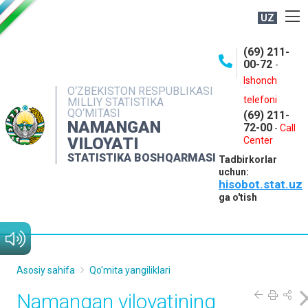
UZ
BOSHQARMA HAQIDA
(69) 211-
00-72
-
OCHIQ MA'LUMOTLAR
Ishonch
O‘ZBEKISTON RESPUBLIKASI
NASHRLAR
telefoni
MILLIY STATISTIKA
QO‘MITASI
(69) 211-
INTERAKTIV XIZMATLAR
NAMANGAN
72-00
-
Call
VILOYATI
MATBUOT XIZMATI
Center
STATISTIKA BOSHQARMASI
Tadbirkorlar
MUROJAATLAR
uchun:
hisobot.stat.uz
KONTAKTLAR
ga o'tish
Asosiy sahifa
Qo'mita yangiliklari
Namangan viloyatining