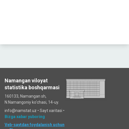
Namangan viloyat
statistika boshqarmasi
160133, Namangan sh,
N.Namangoniy ko'chasi, 14-uy.
info@namstat.uz •
Sayt xaritasi
•
Bizga xabar yuboring
Veb-saytdan foydalanish uchun