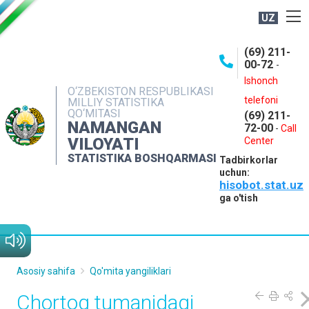
UZ
BOSHQARMA HAQIDA
(69) 211-
00-72
-
OCHIQ MA'LUMOTLAR
Ishonch
O‘ZBEKISTON RESPUBLIKASI
NASHRLAR
telefoni
MILLIY STATISTIKA
QO‘MITASI
(69) 211-
INTERAKTIV XIZMATLAR
NAMANGAN
72-00
-
Call
VILOYATI
MATBUOT XIZMATI
Center
STATISTIKA BOSHQARMASI
Tadbirkorlar
MUROJAATLAR
uchun:
hisobot.stat.uz
KONTAKTLAR
ga o'tish
Asosiy sahifa
Qo'mita yangiliklari
Chortoq tumanidagi