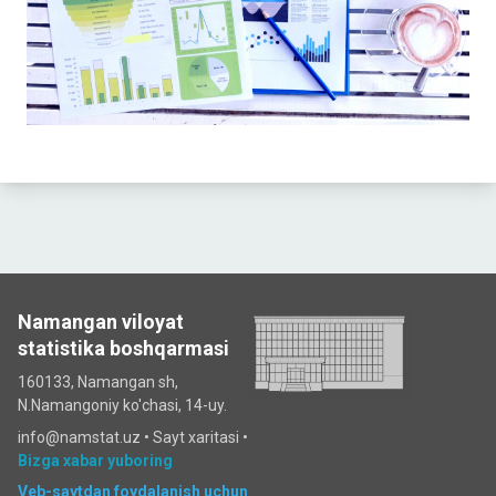
Namangan viloyat
statistika boshqarmasi
160133, Namangan sh,
N.Namangoniy ko'chasi, 14-uy.
info@namstat.uz •
Sayt xaritasi
•
Bizga xabar yuboring
Veb-saytdan foydalanish uchun