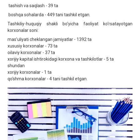
tashish va saqlash - 39 ta
boshqa sohalarda - 449 tani tashkil etgan.
Tashkiliy-huquqiy shakli bo'yicha faoliyat ko‘rsatayotgan
korxonalar soni:
masʼuliyati cheklangan jamiyatlar - 1392 ta
xususiy korxonalar - 73 ta
oilaviy korxonalar - 37 ta
xorijiy kapital ishtirokidagi korxona va tashkilotlar - 5 ta
shundan
xorijiy korxonalar - 1 ta
qo‘shma korxonalar - 4 tani tashkil etgan.