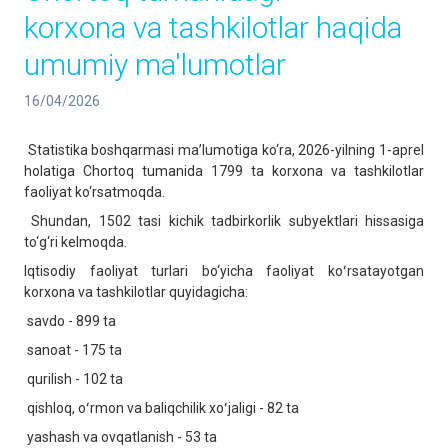
korxona va tashkilotlar haqida
umumiy ma'lumotlar
16/04/2026
Statistika boshqarmasi ma’lumotiga ko‘ra, 2026-yilning 1-aprel
holatiga Chortoq tumanida 1799 ta korxona va tashkilotlar
faoliyat ko‘rsatmoqda.
Shundan, 1502 tasi kichik tadbirkorlik subyektlari hissasiga
to‘g‘ri kelmoqda.
Iqtisodiy faoliyat turlari bo‘yicha faoliyat koʻrsatayotgan
korxona va tashkilotlar quyidagicha:
savdo - 899 ta
sanoat - 175 ta
qurilish - 102 ta
qishloq, oʻrmon va baliqchilik xoʻjaligi - 82 ta
yashash va ovqatlanish - 53 ta