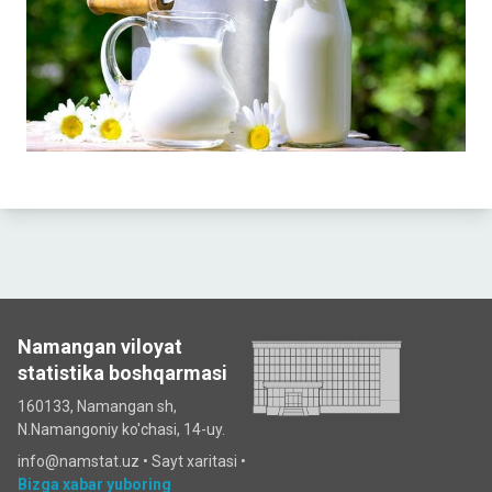
Namangan viloyat
statistika boshqarmasi
160133, Namangan sh,
N.Namangoniy ko'chasi, 14-uy.
info@namstat.uz •
Sayt xaritasi
•
Bizga xabar yuboring