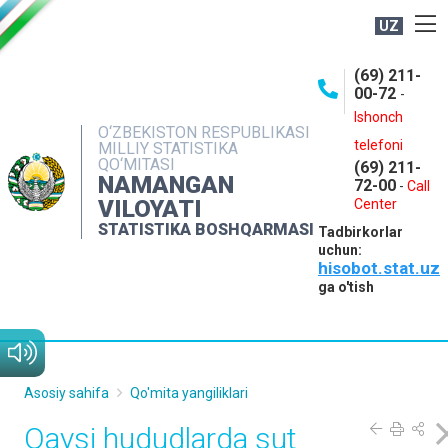
UZ
BOSHQARMA HAQIDA
(69) 211-
00-72
-
OCHIQ MA'LUMOTLAR
Ishonch
O‘ZBEKISTON RESPUBLIKASI
NASHRLAR
telefoni
MILLIY STATISTIKA
QO‘MITASI
(69) 211-
INTERAKTIV XIZMATLAR
NAMANGAN
72-00
-
Call
VILOYATI
MATBUOT XIZMATI
Center
STATISTIKA BOSHQARMASI
Tadbirkorlar
MUROJAATLAR
uchun:
hisobot.stat.uz
KONTAKTLAR
ga o'tish
Asosiy sahifa
Qo'mita yangiliklari
Qaysi hududlarda sut