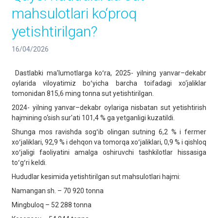
mahsulotlari ko‘proq
yetishtirilgan?
16/04/2026
Dastlabki maʼlumotlarga koʻra, 2025- yilning yanvar–dekabr
oylarida viloyatimiz boʻyicha barcha toifadagi xo‘jaliklar
tomonidan 815,6 ming tonna sut yetishtirilgan.
2024- yilning yanvar–dekabr oylariga nisbatan sut yetishtirish
hajmining o‘sish sur'ati 101,4 % ga yetganligi kuzatildi.
Shunga mos ravishda sogʻib olingan sutning 6,2 % i fermer
xoʻjaliklari, 92,9 % i dehqon va tomorqa xoʻjaliklari, 0,9 % i qishloq
xoʻjaligi faoliyatini amalga oshiruvchi tashkilotlar hissasiga
toʻgʻri keldi.
Hududlar kesimida yetishtirilgan sut mahsulotlari hajmi:
Namangan sh. – 70 920 tonna
Mingbuloq – 52 288 tonna