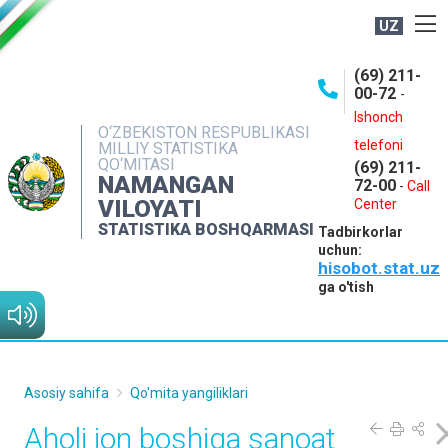
UZ
BOSHQARMA HAQIDA
(69) 211-
00-72
-
OCHIQ MA'LUMOTLAR
Ishonch
O‘ZBEKISTON RESPUBLIKASI
NASHRLAR
telefoni
MILLIY STATISTIKA
QO‘MITASI
(69) 211-
INTERAKTIV XIZMATLAR
NAMANGAN
72-00
-
Call
VILOYATI
MATBUOT XIZMATI
Center
STATISTIKA BOSHQARMASI
Tadbirkorlar
MUROJAATLAR
uchun:
hisobot.stat.uz
KONTAKTLAR
ga o'tish
Asosiy sahifa
Qo'mita yangiliklari
Aholi jon boshiga sanoat