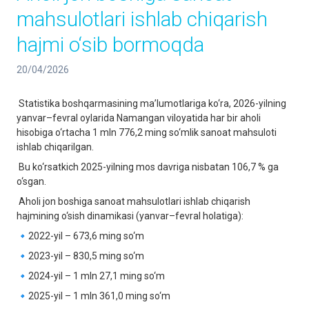
mahsulotlari ishlab chiqarish
hajmi o‘sib bormoqda
20/04/2026
Statistika boshqarmasining ma’lumotlariga ko‘ra, 2026-yilning
yanvar–fevral oylarida Namangan viloyatida har bir aholi
hisobiga o‘rtacha 1 mln 776,2 ming so‘mlik sanoat mahsuloti
ishlab chiqarilgan.
Bu ko‘rsatkich 2025-yilning mos davriga nisbatan 106,7 % ga
o‘sgan.
Aholi jon boshiga sanoat mahsulotlari ishlab chiqarish
hajmining o‘sish dinamikasi (yanvar–fevral holatiga):
🔹2022-yil – 673,6 ming so‘m
🔹2023-yil – 830,5 ming so‘m
🔹2024-yil – 1 mln 27,1 ming so‘m
🔹2025-yil – 1 mln 361,0 ming so‘m