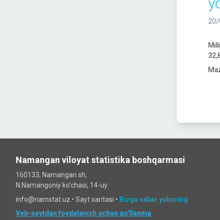
yo
20/
Mil
32,
Maz
Namangan viloyat statistika boshqarmasi
160133, Namangan sh,
N.Namangoniy ko'chasi, 14-uy.
info@namstat.uz •
Sayt xaritasi
•
Bizga xabar yuboring
Veb-saytdan foydalanish uchun qo'llanma