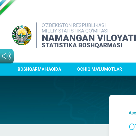
O‘ZBEKISTON RESPUBLIKASI
MILLIY STATISTIKA QO‘MITASI
NAMANGAN VILOYAT
STATISTIKA BOSHQARMASI
BOSHQARMA HAQIDA
OCHIQ MA'LUMOTLAR
Aso
O