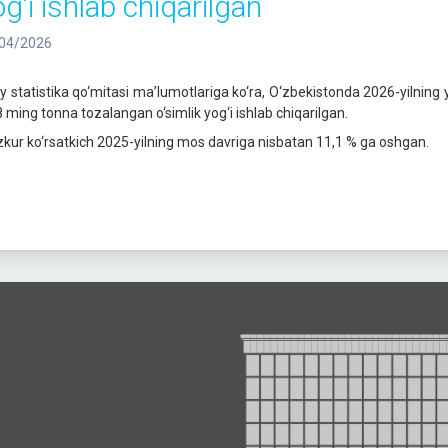
g‘i ishlab chiqarilgan
04/2026
liy statistika qo‘mitasi ma’lumotlariga ko‘ra, O‘zbekistonda 2026-yilning
8 ming tonna tozalangan o‘simlik yog‘i ishlab chiqarilgan.
kur ko‘rsatkich 2025-yilning mos davriga nisbatan 11,1 % ga oshgan.