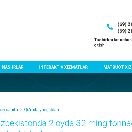
(69) 2
(69) 2
I
Tadbirkorlar uchun
o'tish
NASHRLAR
INTERAKTIV XIZMATLAR
MATBUOT XIZ
siy sahifa
Qo'mita yangiliklari
‘zbekistonda 2 oyda 32 ming tonnad