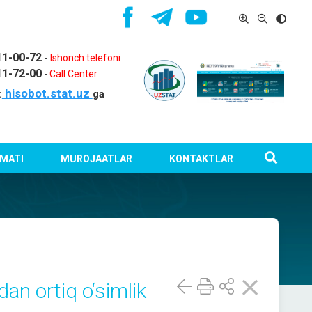
11-00-72
-
Ishonch telefoni
11-72-00
-
Call Center
hisobot.stat.uz
:
ga
MATI
MUROJAATLAR
KONTAKTLAR
an ortiq o‘simlik