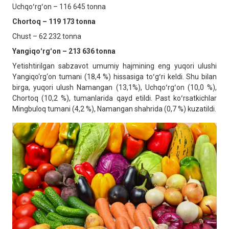
Uchqoʻrgʻon – 116 645 tonna
Chortoq – 119 173 tonna
Chust – 62 232 tonna
Yangiqoʻrgʻon – 213 636 tonna
Yetishtirilgan sabzavot umumiy hajmining eng yuqori ulushi
Yangiqo‘rg‘on tumani (18,4 %) hissasiga toʻgʻri keldi. Shu bilan
birga, yuqori ulush Namangan (13,1%), Uchqoʻrgʻon (10,0 %),
Chortoq (10,2 %), tumanlarida qayd etildi. Past koʻrsatkichlar
Mingbuloq tumani (4,2 %), Namangan shahrida (0,7 %) kuzatildi.