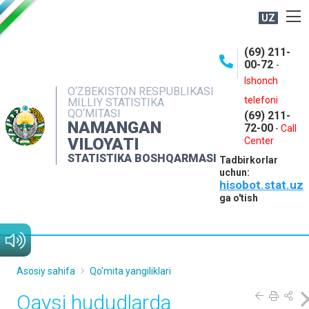
UZ
BOSHQARMA HAQIDA
(69) 211-
00-72
-
OCHIQ MA'LUMOTLAR
Ishonch
O‘ZBEKISTON RESPUBLIKASI
NASHRLAR
telefoni
MILLIY STATISTIKA
QO‘MITASI
(69) 211-
INTERAKTIV XIZMATLAR
NAMANGAN
72-00
-
Call
VILOYATI
MATBUOT XIZMATI
Center
STATISTIKA BOSHQARMASI
Tadbirkorlar
MUROJAATLAR
uchun:
hisobot.stat.uz
KONTAKTLAR
ga o'tish
Asosiy sahifa
Qo'mita yangiliklari
Qaysi hududlarda