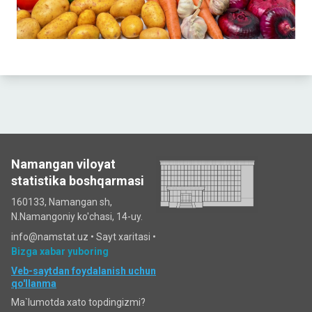
Namangan viloyat
statistika boshqarmasi
160133, Namangan sh,
N.Namangoniy ko'chasi, 14-uy.
info@namstat.uz •
Sayt xaritasi
•
Bizga xabar yuboring
Veb-saytdan foydalanish uchun
qo'llanma
Ma`lumotda xato topdingizmi?