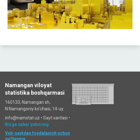
Namangan viloyat
statistika boshqarmasi
160133, Namangan sh,
N.Namangoniy ko'chasi, 14-uy.
info@namstat.uz •
Sayt xaritasi
•
Bizga xabar yuboring
Veb-saytdan foydalanish uchun
qo'llanma