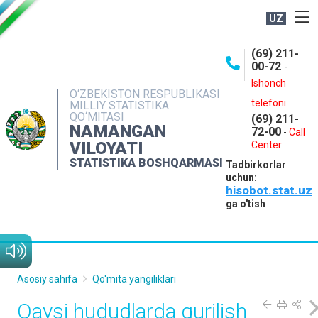
UZ
BOSHQARMA HAQIDA
(69) 211-
00-72
-
OCHIQ MA'LUMOTLAR
Ishonch
O‘ZBEKISTON RESPUBLIKASI
NASHRLAR
telefoni
MILLIY STATISTIKA
QO‘MITASI
(69) 211-
INTERAKTIV XIZMATLAR
NAMANGAN
72-00
-
Call
VILOYATI
MATBUOT XIZMATI
Center
STATISTIKA BOSHQARMASI
Tadbirkorlar
MUROJAATLAR
uchun:
hisobot.stat.uz
KONTAKTLAR
ga o'tish
Asosiy sahifa
Qo'mita yangiliklari
Qaysi hududlarda qurilish