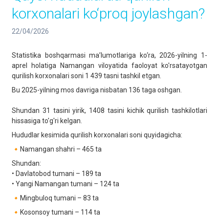
korxonalari ko‘proq joylashgan?
22/04/2026
Statistika boshqarmasi ma’lumotlariga ko‘ra, 2026-yilning 1-
aprel holatiga Namangan viloyatida faoloyat ko'rsatayotgan
qurilish korxonalari soni 1 439 tasni tashkil etgan.
Bu 2025-yilning mos davriga nisbatan 136 taga oshgan.
Shundan 31 tasini yirik, 1408 tasini kichik qurilish tashkilotlari
hissasiga to'g'ri kelgan.
Hududlar kesimida qurilish korxonalari soni quyidagicha:
🔸Namangan shahri – 465 ta
Shundan:
• Davlatobod tumani – 189 ta
• Yangi Namangan tumani – 124 ta
🔸Mingbuloq tumani – 83 ta
🔸Kosonsoy tumani – 114 ta