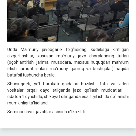
Unda Ma’muriy javobgarlik to‘g‘risidagi kodeksga kiritilgan
o‘zgartirishlar, xususan ma’muriy jazo choralarining turlari
(ogohlantirish, jarima, musodara, maxsus huquqdan mahrum
etish, jamoat ishlari, ma’muriy qamoq va boshqalar) haqida
batafsil tushuncha berildi.
Shuningdek, yo‘l harakati qoidalari buzilishi foto va video
vositalar orqali qayd etilganda jazo qo‘llash muddatlari —
odatda 1 oy ichida, shikoyat qilinganda esa 1 yil ichida qo‘llanishi
mumkinligi ta’kidlandi.
Seminar savol-javoblar asosida o‘tkazildi.