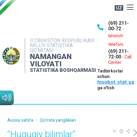
UZ
BOSHQARMA HAQIDA
(69) 211-
00-72
-
OCHIQ MA'LUMOTLAR
Ishonch
O‘ZBEKISTON RESPUBLIKASI
NASHRLAR
telefoni
MILLIY STATISTIKA
QO‘MITASI
(69) 211-
INTERAKTIV XIZMATLAR
NAMANGAN
72-00
-
Call
VILOYATI
MATBUOT XIZMATI
Center
STATISTIKA BOSHQARMASI
Tadbirkorlar
MUROJAATLAR
uchun:
hisobot.stat.uz
KONTAKTLAR
ga o'tish
Asosiy sahifa
Qo'mita yangiliklari
“Huquqiy bilimlar”