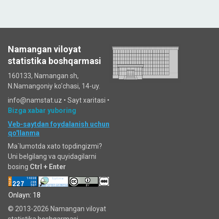
Namangan viloyat
statistika boshqarmasi
160133, Namangan sh,
N.Namangoniy ko'chasi, 14-uy.
info@namstat.uz •
Sayt xaritasi
•
Bizga xabar yuboring
Veb-saytdan foydalanish uchun
qo'llanma
Ma`lumotda xato topdingizmi?
Uni belgilang va quyidagilarni
bosing
Ctrl + Enter
Onlayn: 18
© 2013-2026 Namangan viloyat
statistika boshqarmasi