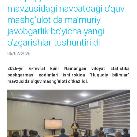
mavzusidagi navbatdagi o‘quv
mashg‘ulotida ma’muriy
javobgarlik bo‘yicha yangi
o‘zgarishlar tushuntirildi
06/02/2026
2026-yil 6-fevral kuni Namangan viloyat statistika
boshqarmasi xodimlari ishtirokida “Huquqiy bilimlar”
mavzusida o‘quv mashg‘uloti o‘tkazildi.