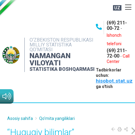
UZ
BOSHQARMA HAQIDA
(69) 211-
00-72
-
OCHIQ MA'LUMOTLAR
Ishonch
O‘ZBEKISTON RESPUBLIKASI
NASHRLAR
telefoni
MILLIY STATISTIKA
QO‘MITASI
(69) 211-
INTERAKTIV XIZMATLAR
NAMANGAN
72-00
-
Call
VILOYATI
MATBUOT XIZMATI
Center
STATISTIKA BOSHQARMASI
Tadbirkorlar
MUROJAATLAR
uchun:
hisobot.stat.uz
KONTAKTLAR
ga o'tish
Asosiy sahifa
Qo'mita yangiliklari
“Huquqiy bilimlar”