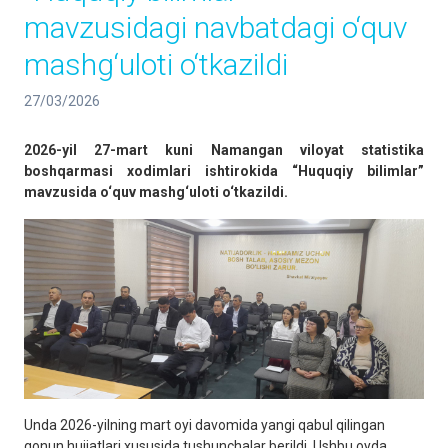
mavzusidagi navbatdagi o‘quv
mashg‘uloti o‘tkazildi
27/03/2026
2026-yil 27-mart kuni Namangan viloyat statistika
boshqarmasi xodimlari ishtirokida “Huquqiy bilimlar”
mavzusida o‘quv mashg‘uloti o‘tkazildi.
Unda 2026-yilning mart oyi davomida yangi qabul qilingan
qonun hujjatlari xususida tushunchalar berildi. Ushbu oyda