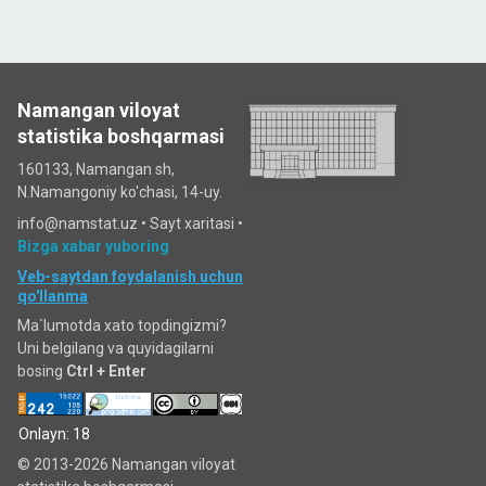
Namangan viloyat
statistika boshqarmasi
160133, Namangan sh,
N.Namangoniy ko'chasi, 14-uy.
info@namstat.uz •
Sayt xaritasi
•
Bizga xabar yuboring
Veb-saytdan foydalanish uchun
qo'llanma
Ma`lumotda xato topdingizmi?
Uni belgilang va quyidagilarni
bosing
Ctrl + Enter
Onlayn: 18
© 2013-2026 Namangan viloyat