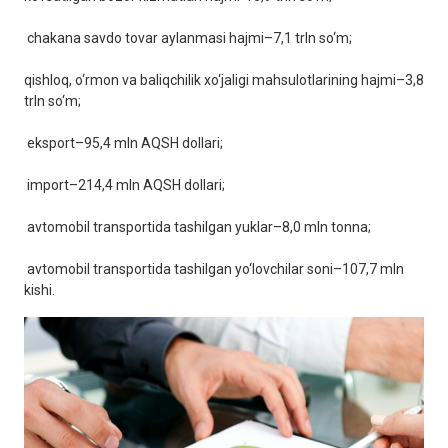
chakana savdo tovar aylanmasi hajmi–7,1 trln so‘m;
qishloq, o‘rmon va baliqchilik xo‘jaligi mahsulotlarining hajmi–3,8
trln so‘m;
eksport–95,4 mln AQSH dollari;
import–214,4 mln AQSH dollari;
avtomobil transportida tashilgan yuklar–8,0 mln tonna;
avtomobil transportida tashilgan yo‘lovchilar soni–107,7 mln
kishi.