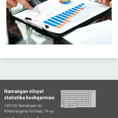
Namangan viloyat
statistika boshqarmasi
160133, Namangan sh,
N.Namangoniy ko'chasi, 14-uy.