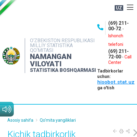
UZ
BOSHQARMA HAQIDA
(69) 211-
00-72
-
OCHIQ MA'LUMOTLAR
Ishonch
O‘ZBEKISTON RESPUBLIKASI
NASHRLAR
telefoni
MILLIY STATISTIKA
QO‘MITASI
(69) 211-
INTERAKTIV XIZMATLAR
NAMANGAN
72-00
-
Call
VILOYATI
MATBUOT XIZMATI
Center
STATISTIKA BOSHQARMASI
Tadbirkorlar
MUROJAATLAR
uchun:
hisobot.stat.uz
KONTAKTLAR
ga o'tish
Asosiy sahifa
Qo'mita yangiliklari
Kichik tadbirkorlik