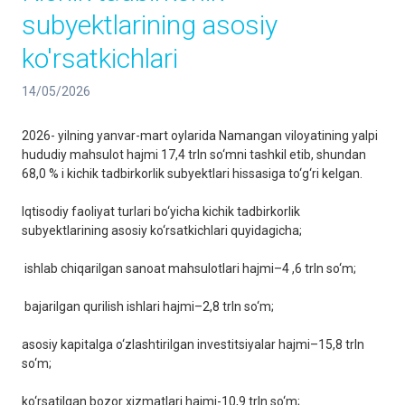
subyektlarining asosiy
ko'rsatkichlari
14/05/2026
2026- yilning yanvar-mart oylarida Namangan viloyatining yalpi
hududiy mahsulot hajmi 17,4 trln so‘mni tashkil etib, shundan
68,0 % i kichik tadbirkorlik subyektlari hissasiga to‘g‘ri kelgan.
Iqtisodiy faoliyat turlari bo‘yicha kichik tadbirkorlik
subyektlarining asosiy ko‘rsatkichlari quyidagicha;
ishlab chiqarilgan sanoat mahsulotlari hajmi–4 ,6 trln so‘m;
bajarilgan qurilish ishlari hajmi–2,8 trln so‘m;
asosiy kapitalga o‘zlashtirilgan investitsiyalar hajmi–15,8 trln
so‘m;
ko‘rsatilgan bozor xizmatlari hajmi-10,9 trln so‘m;