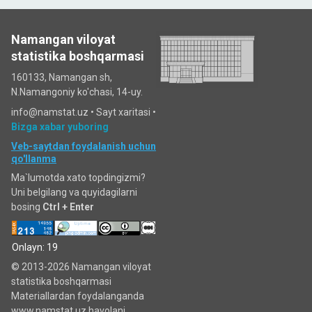
Namangan viloyat
statistika boshqarmasi
160133, Namangan sh,
N.Namangoniy ko'chasi, 14-uy.
info@namstat.uz •
Sayt xaritasi
•
Bizga xabar yuboring
Veb-saytdan foydalanish uchun
qo'llanma
Ma`lumotda xato topdingizmi?
Uni belgilang va quyidagilarni
bosing
Ctrl + Enter
Onlayn: 19
© 2013-2026 Namangan viloyat
statistika boshqarmasi
Materiallardan foydalanganda
www.namstat.uz havolani