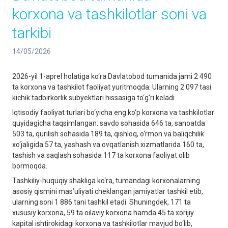
korxona va tashkilotlar soni va
tarkibi
14/05/2026
2026-yil 1-aprel holatiga ko‘ra Davlatobod tumanida jami 2 490
ta korxona va tashkilot faoliyat yuritmoqda. Ularning 2 097 tasi
kichik tadbirkorlik subyektlari hissasiga to‘g‘ri keladi.
Iqtisodiy faoliyat turlari bo‘yicha eng ko‘p korxona va tashkilotlar
quyidagicha taqsimlangan: savdo sohasida 646 ta, sanoatda
503 ta, qurilish sohasida 189 ta, qishloq, o‘rmon va baliqchilik
xo‘jaligida 57 ta, yashash va ovqatlanish xizmatlarida 160 ta,
tashish va saqlash sohasida 117 ta korxona faoliyat olib
bormoqda.
Tashkiliy-huquqiy shakliga ko‘ra, tumandagi korxonalarning
asosiy qismini masʼuliyati cheklangan jamiyatlar tashkil etib,
ularning soni 1 886 tani tashkil etadi. Shuningdek, 171 ta
xususiy korxona, 59 ta oilaviy korxona hamda 45 ta xorijiy
kapital ishtirokidagi korxona va tashkilotlar mavjud bo‘lib,