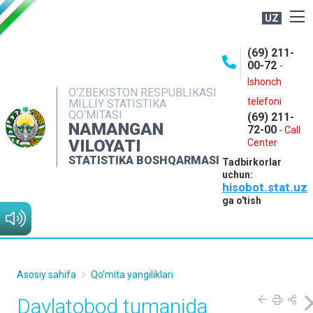
UZ
BOSHQARMA HAQIDA
(69) 211-
00-72
-
OCHIQ MA'LUMOTLAR
Ishonch
O‘ZBEKISTON RESPUBLIKASI
NASHRLAR
telefoni
MILLIY STATISTIKA
QO‘MITASI
(69) 211-
INTERAKTIV XIZMATLAR
NAMANGAN
72-00
-
Call
VILOYATI
MATBUOT XIZMATI
Center
STATISTIKA BOSHQARMASI
Tadbirkorlar
MUROJAATLAR
uchun:
hisobot.stat.uz
KONTAKTLAR
ga o'tish
Asosiy sahifa
Qo'mita yangiliklari
Davlatobod tumanida