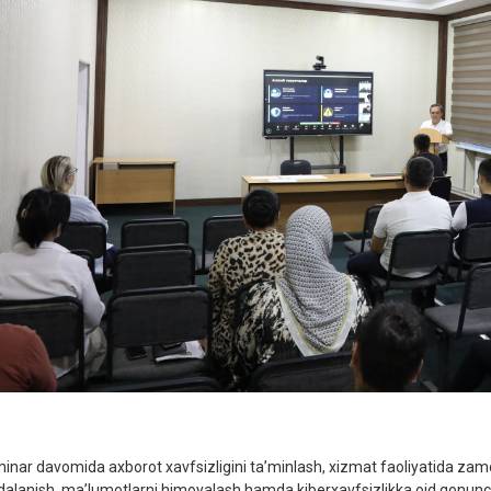
inar davomida axborot xavfsizligini ta’minlash, xizmat faoliyatida zam
dalanish, ma’lumotlarni himoyalash hamda kiberxavfsizlikka oid qonunchi