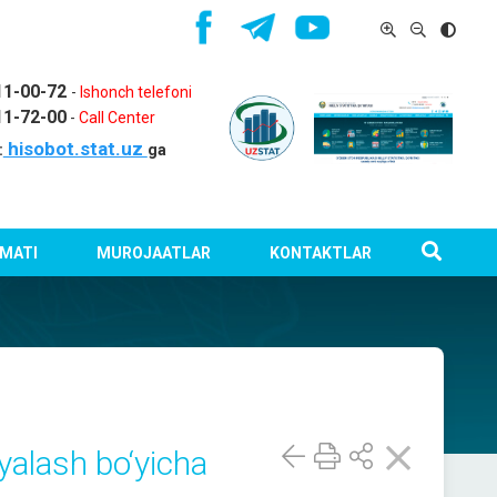
11-00-72
-
Ishonch telefoni
11-72-00
-
Call Center
hisobot.stat.uz
:
ga
MATI
MUROJAATLAR
KONTAKTLAR
yalash bo‘yicha