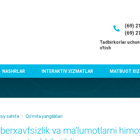
(69) 2
(69) 2
I
Tadbirkorlar uchun
o'tish
NASHRLAR
INTERAKTIV XIZMATLAR
MATBUOT XIZ
siy sahifa
Qo'mita yangiliklari
iberxavfsizlik va ma’lumotlarni himo