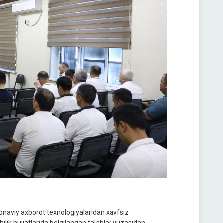
onaviy axborot texnologiyalaridan xavfsiz
lik hujjatlarida belgilangan talablar yuzasidan