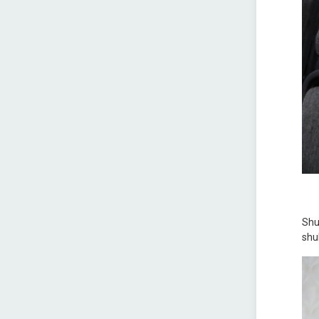
Shu
shub