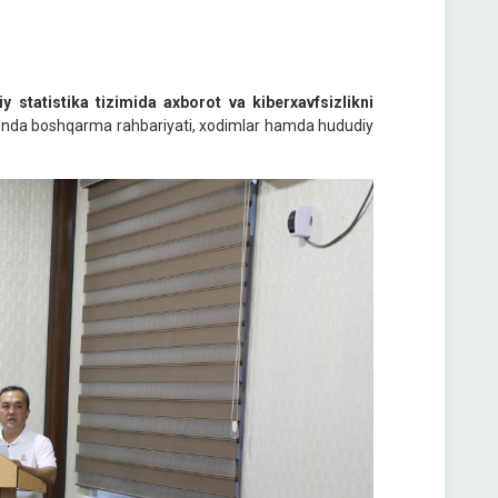
liy statistika tizimida axborot va kiberxavfsizlikni
 Unda boshqarma rahbariyati, xodimlar hamda hududiy