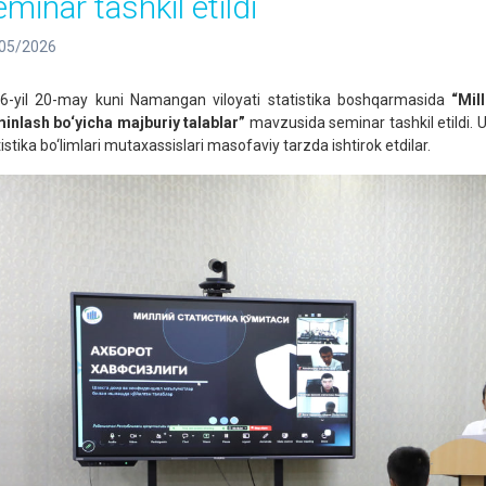
minar tashkil etildi
05/2026
6-yil 20-may kuni Namangan viloyati statistika boshqarmasida
“Mil
minlash bo‘yicha majburiy talablar”
mavzusida seminar tashkil etildi.
istika bo‘limlari mutaxassislari masofaviy tarzda ishtirok etdilar.