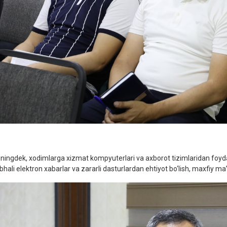
ningdek, xodimlarga xizmat kompyuterlari va axborot tizimlaridan foydala
hali elektron xabarlar va zararli dasturlardan ehtiyot bo‘lish, maxfiy ma’