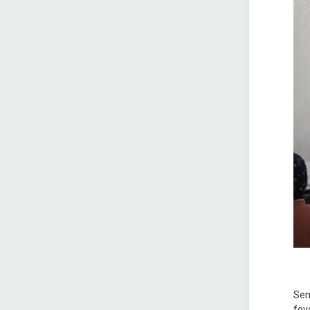
Sem
foy