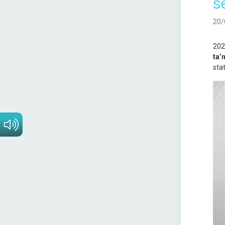
se
20/
202
ta’
stat