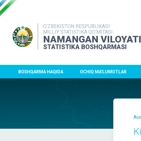
O‘ZBEKISTON RESPUBLIKASI
MILLIY STATISTIKA QO‘MITASI
NAMANGAN VILOYAT
STATISTIKA BOSHQARMASI
BOSHQARMA HAQIDA
OCHIQ MA'LUMOTLAR
Aso
K