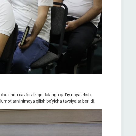
nishda xavfsizlik qoidalariga qat’iy rioya etish,
lumotlarni himoya qilish bo‘yicha tavsiyalar berildi.