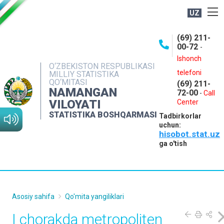
UZ
BOSHQARMA HAQIDA
(69) 211-
00-72
-
OCHIQ MA'LUMOTLAR
Ishonch
O‘ZBEKISTON RESPUBLIKASI
NASHRLAR
telefoni
MILLIY STATISTIKA
QO‘MITASI
(69) 211-
INTERAKTIV XIZMATLAR
NAMANGAN
72-00
-
Call
VILOYATI
MATBUOT XIZMATI
Center
STATISTIKA BOSHQARMASI
Tadbirkorlar
MUROJAATLAR
uchun:
hisobot.stat.uz
KONTAKTLAR
ga o'tish
Asosiy sahifa
Qo'mita yangiliklari
I chorakda metropoliten