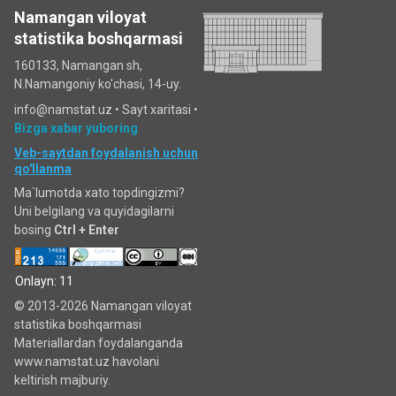
Namangan viloyat
statistika boshqarmasi
160133, Namangan sh,
N.Namangoniy ko'chasi, 14-uy.
info@namstat.uz •
Sayt xaritasi
•
Bizga xabar yuboring
Veb-saytdan foydalanish uchun
qo'llanma
Ma`lumotda xato topdingizmi?
Uni belgilang va quyidagilarni
bosing
Ctrl + Enter
Onlayn: 11
© 2013-2026 Namangan viloyat
statistika boshqarmasi
Materiallardan foydalanganda
www.namstat.uz havolani
keltirish majburiy.