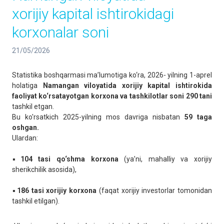
xorijiy kapital ishtirokidagi
korxonalar soni
21/05/2026
Statistika boshqarmasi maʼlumotiga ko‘ra, 2026- yilning 1-aprel
holatiga
Namangan viloyatida xorijiy kapital ishtirokida
faoliyat ko‘rsatayotgan korxona va tashkilotlar soni 290 tani
tashkil etgan.
Bu ko'rsatkich 2025-yilning mos davriga nisbatan
59 taga
oshgan.
Ulardan:
▪️
104 tasi qo‘shma korxona
(ya’ni, mahalliy va xorijiy
sherikchilik asosida),
▪️
186 tasi xorijiy korxona
(faqat xorijiy investorlar tomonidan
tashkil etilgan).