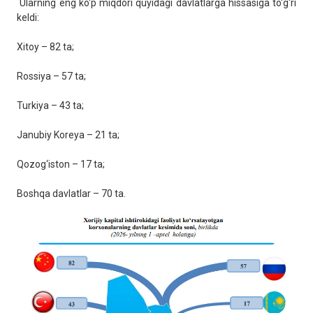
Ularning eng ko‘p miqdori quyidagi davlatlarga hissasiga to‘g‘ri
keldi:
Xitoy – 82 ta;
Rossiya – 57 ta;
Turkiya – 43 ta;
Janubiy Koreya – 21 ta;
Qozog‘iston – 17 ta;
Boshqa davlatlar – 70 ta.