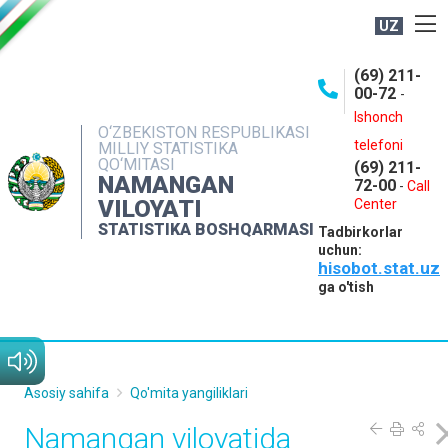
UZ
BOSHQARMA HAQIDA
(69) 211-
00-72
-
OCHIQ MA'LUMOTLAR
Ishonch
O‘ZBEKISTON RESPUBLIKASI
NASHRLAR
telefoni
MILLIY STATISTIKA
QO‘MITASI
(69) 211-
INTERAKTIV XIZMATLAR
NAMANGAN
72-00
-
Call
VILOYATI
MATBUOT XIZMATI
Center
STATISTIKA BOSHQARMASI
Tadbirkorlar
MUROJAATLAR
uchun:
hisobot.stat.uz
KONTAKTLAR
ga o'tish
Asosiy sahifa
Qo'mita yangiliklari
Namangan viloyatida