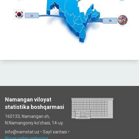
Namangan viloyat
statistika boshqarmasi
160133, Namangan sh,
N.Namangoniy ko'chasi, 14-uy.
info@namstat.uz •
Sayt xaritasi
•
Bizga xabar yuboring