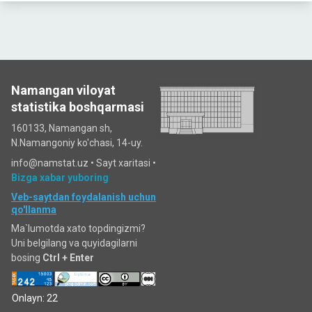
Namangan viloyat
statistika boshqarmasi
160133, Namangan sh,
N.Namangoniy ko'chasi, 14-uy.
info@namstat.uz •
Sayt xaritasi
•
Bizga xabar yuboring
Veb-saytdan foydalanish uchun
qo'llanma
Ma`lumotda xato topdingizmi?
Uni belgilang va quyidagilarni
bosing
Ctrl + Enter
Onlayn: 22