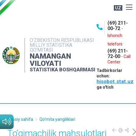
UZ
BOSHQARMA HAQIDA
(69) 211-
00-72
-
OCHIQ MA'LUMOTLAR
Ishonch
O‘ZBEKISTON RESPUBLIKASI
NASHRLAR
telefoni
MILLIY STATISTIKA
QO‘MITASI
(69) 211-
INTERAKTIV XIZMATLAR
NAMANGAN
72-00
-
Call
VILOYATI
MATBUOT XIZMATI
Center
STATISTIKA BOSHQARMASI
Tadbirkorlar
MUROJAATLAR
uchun:
hisobot.stat.uz
KONTAKTLAR
ga o'tish
Asosiy sahifa
Qo'mita yangiliklari
To‘qimachilik mahsulotlari