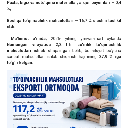
Paxta, kigiz va noto‘qima materiallar, arqon buyumlari — 0,4
%,
Boshqa to‘qimachilik mahsulotlari — 16,7 % ulushni tashkil
etdi.
Ma'lumot o'rnida,
2026- yilning yanvar-mart oylarida
Namangan viloyatida 2,2 trln so‘mlik to‘qimachilik
mahsulotlari ishlab chiqarilgan
bo‘lib, bu viloyat bo‘yicha
sanoat mahsulotlari ishlab chiqarish hajmining
27,9 % iga
to‘g‘ri kelgan.