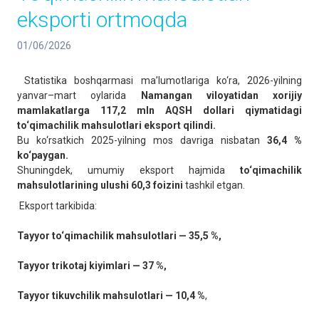
eksporti ortmoqda
01/06/2026
Statistika boshqarmasi ma’lumotlariga ko‘ra, 2026-yilning
yanvar–mart oylarida
Namangan viloyatidan xorijiy
mamlakatlarga 117,2 mln AQSH dollari qiymatidagi
to‘qimachilik mahsulotlari eksport qilindi.
Bu ko‘rsatkich 2025-yilning mos davriga nisbatan
36,4 %
ko‘paygan.
Shuningdek, umumiy eksport hajmida
to‘qimachilik
mahsulotlarining ulushi 60,3 foizini
tashkil etgan.
Eksport tarkibida:
Tayyor to‘qimachilik mahsulotlari — 35,5 %,
Tayyor trikotaj kiyimlari — 37 %,
Tayyor tikuvchilik mahsulotlari — 10,4 %
,