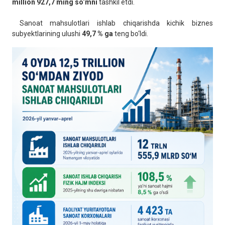
million 927,7 ming so‘mni
tashkil etdi.
Sanoat mahsulotlari ishlab chiqarishda kichik biznes
subyektlarining ulushi
49,7 % ga
teng bo‘ldi.