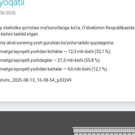
yoqatli
06/2026
liy statistika qo‘mitasi ma’lumotlariga ko‘ra, O‘zbekiston Respublikasid
kishini tashkil etgan.
miy aholi sonining yosh guruhlari bo‘yicha tarkibi quyidagicha:
natga layoqatli yoshdan kichiklar — 12,3 mln kishi (32,1 %);
natga layoqatli yoshdagilar — 21,3 mln kishi (55,8 %);
natga layoqatli yoshdan kattalar — 4,6 mln kishi (12,1 %).