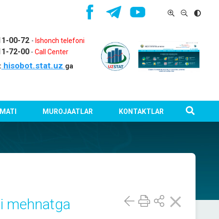
11-00-72
-
Ishonch telefoni
11-72-00
-
Call Center
hisobot.stat.uz
:
ga
MATI
MUROJAATLAR
KONTAKTLAR
izi mehnatga