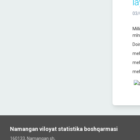
la
03/
Mil
mln 
Doi
meh
meh
meh
Namangan viloyat statistika boshqarmasi
160133, Namangan sh,