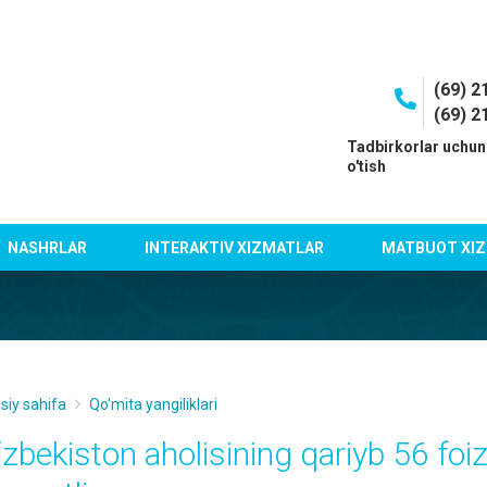
(69) 2
(69) 2
I
Tadbirkorlar uchun
o'tish
NASHRLAR
INTERAKTIV XIZMATLAR
MATBUOT XIZ
siy sahifa
Qo'mita yangiliklari
‘zbekiston aholisining qariyb 56 fo