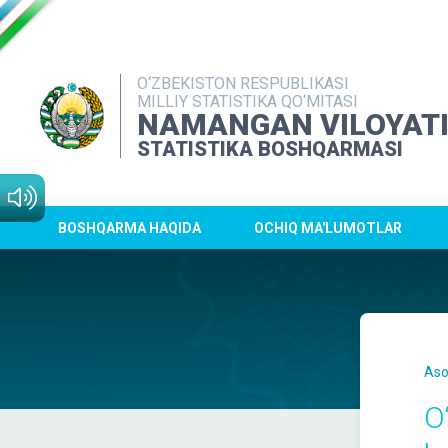
O‘ZBEKISTON RESPUBLIKASI
MILLIY STATISTIKA QO‘MITASI
NAMANGAN VILOYAT
STATISTIKA BOSHQARMASI
BOSHQARMA HAQIDA
OCHIQ MA'LUMOTLAR
Aso
O