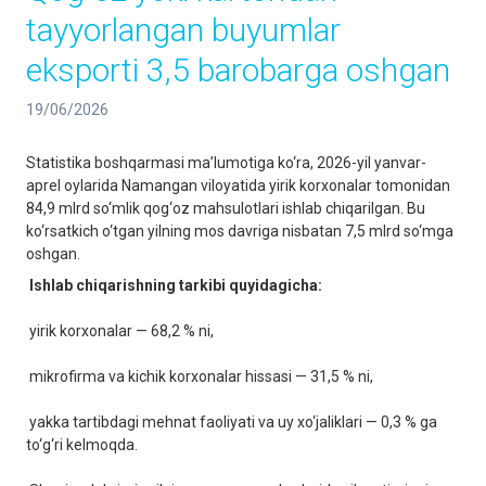
tayyorlangan buyumlar
eksporti 3,5 barobarga oshgan
19/06/2026
Statistika boshqarmasi ma’lumotiga ko‘ra, 2026-yil yanvar-
aprel oylarida Namangan viloyatida yirik korxonalar tomonidan
84,9 mlrd so‘mlik qog‘oz mahsulotlari ishlab chiqarilgan. Bu
ko‘rsatkich o‘tgan yilning mos davriga nisbatan 7,5 mlrd so‘mga
oshgan.
Ishlab chiqarishning tarkibi quyidagicha:
yirik korxonalar — 68,2 % ni,
mikrofirma va kichik korxonalar hissasi — 31,5 % ni,
yakka tartibdagi mehnat faoliyati va uy xo‘jaliklari — 0,3 % ga
to‘g‘ri kelmoqda.