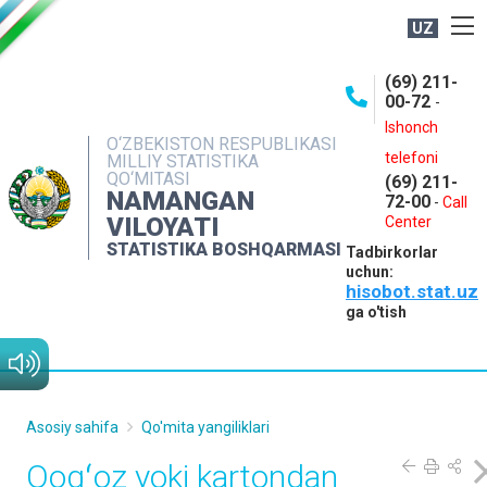
UZ
BOSHQARMA HAQIDA
(69) 211-
00-72
-
OCHIQ MA'LUMOTLAR
Ishonch
O‘ZBEKISTON RESPUBLIKASI
NASHRLAR
telefoni
MILLIY STATISTIKA
QO‘MITASI
(69) 211-
INTERAKTIV XIZMATLAR
NAMANGAN
72-00
-
Call
VILOYATI
MATBUOT XIZMATI
Center
STATISTIKA BOSHQARMASI
Tadbirkorlar
MUROJAATLAR
uchun:
hisobot.stat.uz
KONTAKTLAR
ga o'tish
Asosiy sahifa
Qo'mita yangiliklari
Qogʻoz yoki kartondan