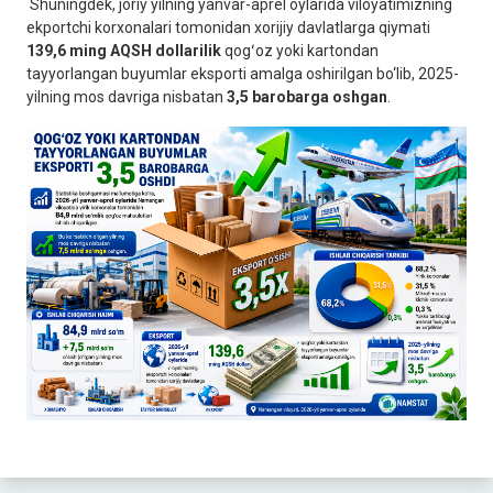
Shuningdek, joriy yilning yanvar-aprel oylarida viloyatimizning
ekportchi korxonalari tomonidan xorijiy davlatlarga qiymati
139,6 ming AQSH dollarilik
qogʻoz yoki kartondan
tayyorlangan buyumlar eksporti amalga oshirilgan bo‘lib, 2025-
yilning mos davriga nisbatan
3,5 barobarga oshgan
.