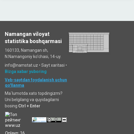
Namangan viloyat
statistika boshqarmasi
160133, Namangan sh,
N.Namangoniy ko'chasi, 14-uy.
info@namstat.uz •
Sayt xaritasi
•
Bizga xabar yuboring
Veb-saytdan foydalanish uchun
qo'llanma
Ma`lumotda xato topdingizmi?
Uni belgilang va quyidagilarni
bosing
Ctrl + Enter
Onlayn: 16