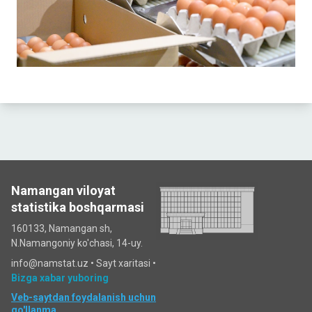
Namangan viloyat
statistika boshqarmasi
160133, Namangan sh,
N.Namangoniy ko'chasi, 14-uy.
info@namstat.uz •
Sayt xaritasi
•
Bizga xabar yuboring
Veb-saytdan foydalanish uchun
qo'llanma