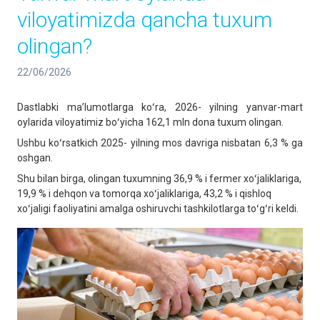
viloyatimizda qancha tuxum
olingan?
22/06/2026
Dastlabki maʼlumotlarga koʻra, 2026- yilning yanvar-mart
oylarida viloyatimiz boʻyicha 162,1 mln dona tuxum olingan.
Ushbu koʻrsatkich 2025- yilning mos davriga nisbatan 6,3 % ga
oshgan.
Shu bilan birga, olingan tuxumning 36,9 % i fermer xoʻjaliklariga,
19,9 % i dehqon va tomorqa xoʻjaliklariga, 43,2 % i qishloq
xoʻjaligi faoliyatini amalga oshiruvchi tashkilotlarga toʻgʻri keldi.