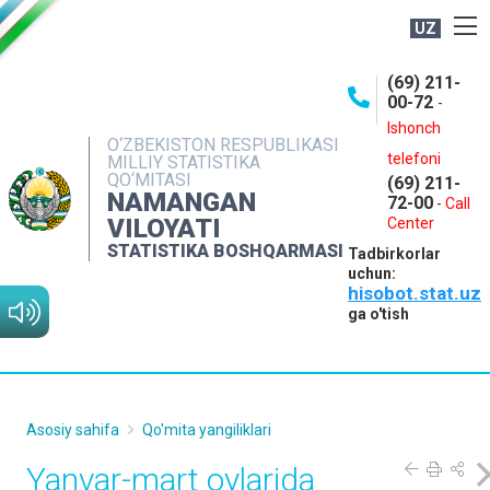
UZ
BOSHQARMA HAQIDA
(69) 211-
00-72
-
OCHIQ MA'LUMOTLAR
Ishonch
O‘ZBEKISTON RESPUBLIKASI
NASHRLAR
telefoni
MILLIY STATISTIKA
QO‘MITASI
(69) 211-
INTERAKTIV XIZMATLAR
NAMANGAN
72-00
-
Call
VILOYATI
MATBUOT XIZMATI
Center
STATISTIKA BOSHQARMASI
Tadbirkorlar
MUROJAATLAR
uchun:
hisobot.stat.uz
KONTAKTLAR
ga o'tish
Asosiy sahifa
Qo'mita yangiliklari
Yanvar-mart oylarida