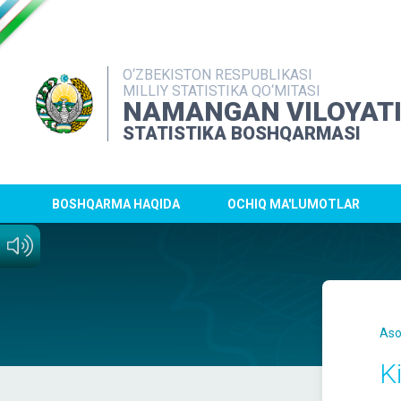
O‘ZBEKISTON RESPUBLIKASI
MILLIY STATISTIKA QO‘MITASI
NAMANGAN VILOYAT
STATISTIKA BOSHQARMASI
BOSHQARMA HAQIDA
OCHIQ MA'LUMOTLAR
Aso
K