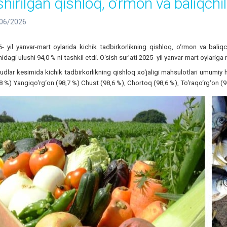
hirilgan qishloq, o‘rmon va baliqchilik
06/2026
- yil yanvar-mart oylarida kichik tadbirkorlikning qishloq, o‘rmon va baliq
idagi ulushi 94,0 % ni tashkil etdi. O‘sish sur’ati 2025- yil yanvar-mart oylariga 
dlar kesimida kichik tadbirkorlikning qishloq xo‘jaligi mahsulotlari umumi
8 %) Yangiqo‘rg‘on (98,7 %) Chust (98,6 %), Chortoq (98,6 %), To‘raqo‘rg‘on (98,