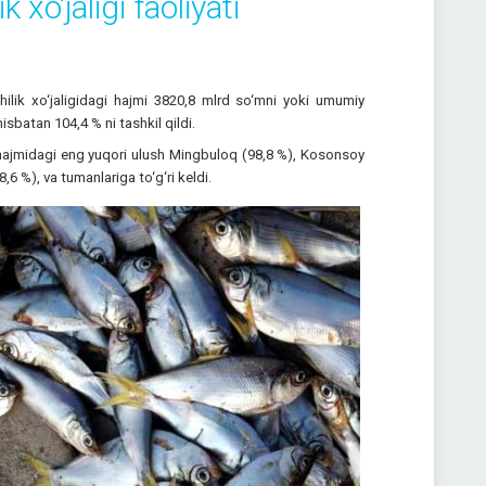
 xo‘jaligi faoliyati
chilik xo‘jaligidagi hajmi 3820,8 mlrd so‘mni yoki umumiy
nisbatan 104,4 % ni tashkil qildi.
y hajmidagi eng yuqori ulush Mingbuloq (98,8 %), Kosonsoy
6 %), va tumanlariga to‘g‘ri keldi.