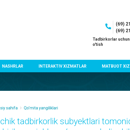
(69) 2
(69) 2
I
Tadbirkorlar uchun
o'tish
NASHRLAR
INTERAKTIV XIZMATLAR
MATBUOT XIZ
siy sahifa
Qo'mita yangiliklari
ichik tadbirkorlik subyektlari tomo