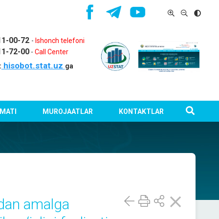
11-00-72
-
Ishonch telefoni
11-72-00
-
Call Center
hisobot.stat.uz
:
ga
MATI
MUROJAATLAR
KONTAKTLAR
nidan amalga