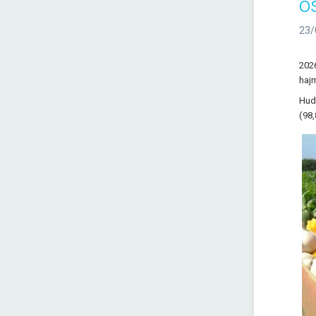
os
23/
2026
hajm
Hudu
(98,