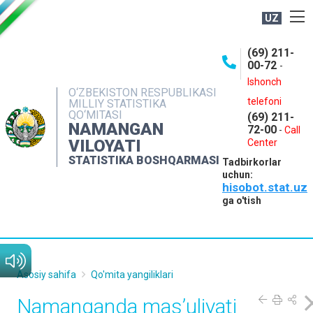
UZ
BOSHQARMA HAQIDA
(69) 211-
00-72
-
OCHIQ MA'LUMOTLAR
Ishonch
O‘ZBEKISTON RESPUBLIKASI
NASHRLAR
telefoni
MILLIY STATISTIKA
QO‘MITASI
(69) 211-
INTERAKTIV XIZMATLAR
NAMANGAN
72-00
-
Call
VILOYATI
MATBUOT XIZMATI
Center
STATISTIKA BOSHQARMASI
Tadbirkorlar
MUROJAATLAR
uchun:
hisobot.stat.uz
KONTAKTLAR
ga o'tish
Asosiy sahifa
Qo'mita yangiliklari
Namanganda mas’uliyati