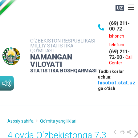
UZ
BOSHQARMA HAQIDA
(69) 211-
00-72
-
OCHIQ MA'LUMOTLAR
Ishonch
O‘ZBEKISTON RESPUBLIKASI
NASHRLAR
telefoni
MILLIY STATISTIKA
QO‘MITASI
(69) 211-
INTERAKTIV XIZMATLAR
NAMANGAN
72-00
-
Call
VILOYATI
MATBUOT XIZMATI
Center
STATISTIKA BOSHQARMASI
Tadbirkorlar
MUROJAATLAR
uchun:
hisobot.stat.uz
KONTAKTLAR
ga o'tish
Asosiy sahifa
Qo'mita yangiliklari
4 oyda O‘zbekistonga 7,3