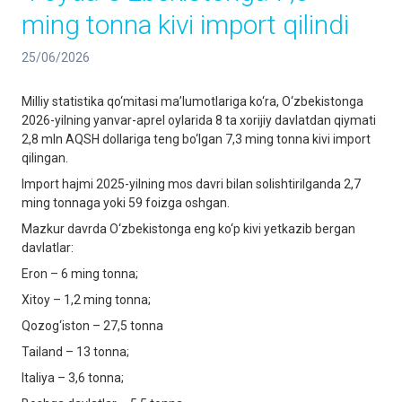
ming tonna kivi import qilindi
25/06/2026
Milliy statistika qo‘mitasi ma’lumotlariga ko‘ra, O‘zbekistonga
2026-yilning yanvar-aprel oylarida 8 ta xorijiy davlatdan qiymati
2,8 mln AQSH dollariga teng bo‘lgan 7,3 ming tonna kivi import
qilingan.
Import hajmi 2025-yilning mos davri bilan solishtirilganda 2,7
ming tonnaga yoki 59 foizga oshgan.
Mazkur davrda O‘zbekistonga eng ko‘p kivi yetkazib bergan
davlatlar:
Eron – 6 ming tonna;
Xitoy – 1,2 ming tonna;
Qozog‘iston – 27,5 tonna
Tailand – 13 tonna;
Italiya – 3,6 tonna;