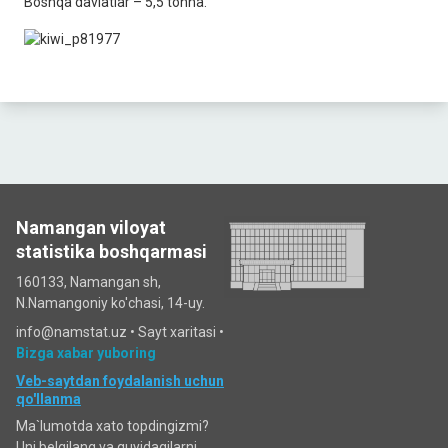
Boshqa davlatlar – 5,5 tonna.
Namangan viloyat
statistika boshqarmasi
160133, Namangan sh,
N.Namangoniy ko'chasi, 14-uy.
info@namstat.uz •
Sayt xaritasi
•
Bizga xabar yuboring
Veb-saytdan foydalanish uchun
qo'llanma
Ma`lumotda xato topdingizmi?
Uni belgilang va quyidagilarni