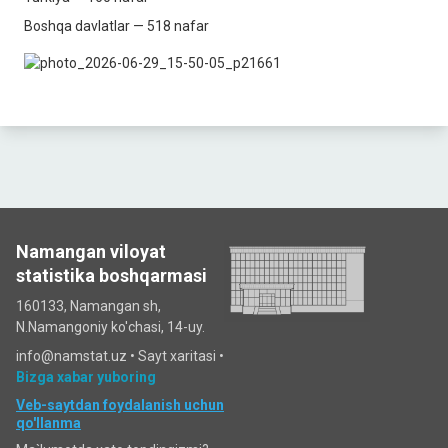
Boshqa davlatlar — 518 nafar
Namangan viloyat
statistika boshqarmasi
160133, Namangan sh,
N.Namangoniy ko'chasi, 14-uy.
info@namstat.uz •
Sayt xaritasi
•
Bizga xabar yuboring
Veb-saytdan foydalanish uchun
qo'llanma