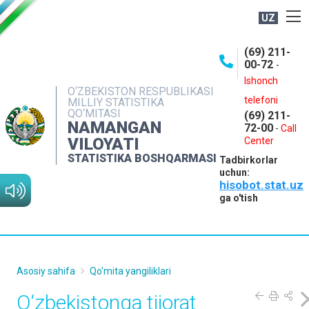
UZ
BOSHQARMA HAQIDA
(69) 211-
00-72
-
OCHIQ MA'LUMOTLAR
Ishonch
O‘ZBEKISTON RESPUBLIKASI
NASHRLAR
telefoni
MILLIY STATISTIKA
QO‘MITASI
(69) 211-
INTERAKTIV XIZMATLAR
NAMANGAN
72-00
-
Call
VILOYATI
MATBUOT XIZMATI
Center
STATISTIKA BOSHQARMASI
Tadbirkorlar
MUROJAATLAR
uchun:
hisobot.stat.uz
KONTAKTLAR
ga o'tish
Asosiy sahifa
Qo'mita yangiliklari
O‘zbekistonga tijorat