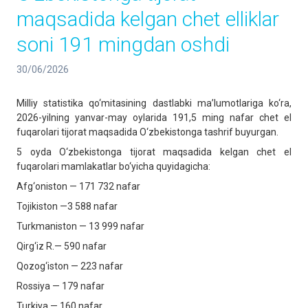
maqsadida kelgan chet elliklar
soni 191 mingdan oshdi
30/06/2026
Milliy statistika qo‘mitasining dastlabki ma’lumotlariga ko‘ra,
2026-yilning yanvar-may oylarida 191,5 ming nafar chet el
fuqarolari tijorat maqsadida O‘zbekistonga tashrif buyurgan.
5 oyda O‘zbekistonga tijorat maqsadida kelgan chet el
fuqarolari mamlakatlar bo‘yicha quyidagicha:
Afg‘oniston — 171 732 nafar
Tojikiston —3 588 nafar
Turkmaniston — 13 999 nafar
Qirg‘iz R.— 590 nafar
Qozog‘iston — 223 nafar
Rossiya — 179 nafar
Turkiya — 160 nafar