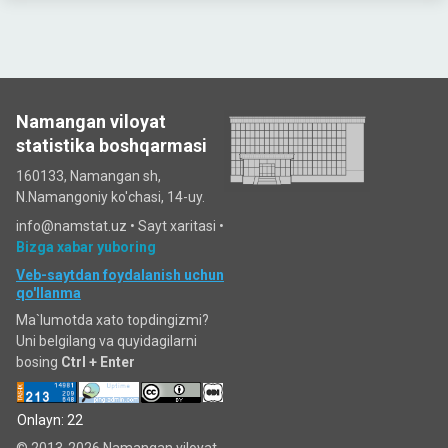
Namangan viloyat
statistika boshqarmasi
160133, Namangan sh,
N.Namangoniy ko'chasi, 14-uy.
info@namstat.uz •
Sayt xaritasi
•
Bizga xabar yuboring
Veb-saytdan foydalanish uchun
qo'llanma
Ma`lumotda xato topdingizmi?
Uni belgilang va quyidagilarni
bosing
Ctrl + Enter
Onlayn: 22