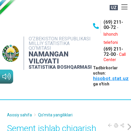
UZ
BOSHQARMA HAQIDA
(69) 211-
00-72
-
OCHIQ MA'LUMOTLAR
Ishonch
O‘ZBEKISTON RESPUBLIKASI
NASHRLAR
telefoni
MILLIY STATISTIKA
QO‘MITASI
(69) 211-
INTERAKTIV XIZMATLAR
NAMANGAN
72-00
-
Call
VILOYATI
MATBUOT XIZMATI
Center
STATISTIKA BOSHQARMASI
Tadbirkorlar
MUROJAATLAR
uchun:
hisobot.stat.uz
KONTAKTLAR
ga o'tish
Asosiy sahifa
Qo'mita yangiliklari
Sement ishlab chiqarish