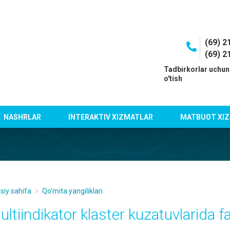
(69) 2
(69) 2
I
Tadbirkorlar uchun
o'tish
NASHRLAR
INTERAKTIV XIZMATLAR
MATBUOT XIZ
siy sahifa
Qo'mita yangiliklari
ultiindikator klastеr kuzatuvlarida f