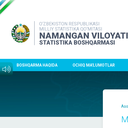
O‘ZBEKISTON RESPUBLIKASI
MILLIY STATISTIKA QO‘MITASI
NAMANGAN VILOYAT
STATISTIKA BOSHQARMASI
BOSHQARMA HAQIDA
OCHIQ MA'LUMOTLAR
Aso
M