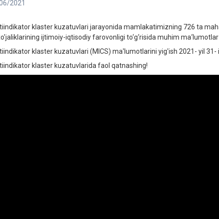
06/2021
tiindikator klastеr kuzatuvlari jarayonida mamlakatimizning 726 ta mahall
o'jaliklarining ijtimoiy-iqtisodiy farovonligi to‘g‘risida muhim ma‘lumotlar y
tiindikator klaster kuzatuvlari (MICS) ma'lumotlarini yig'ish 2021- yil 31
tiindikator klastеr kuzatuvlarida faol qatnashing!