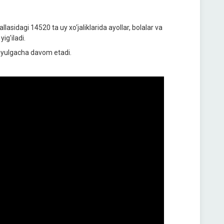
asidagi 14520 ta uy xo‘jaliklarida ayollar, bolalar va
ig'iladi.
- iyulgacha davom etadi.