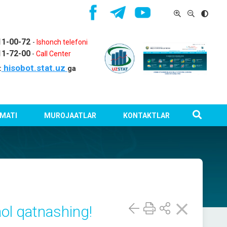
11-00-72
-
Ishonch telefoni
11-72-00
-
Call Center
hisobot.stat.uz
:
ga
MATI
MUROJAATLAR
KONTAKTLAR
aol qatnashing!