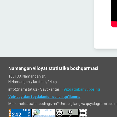
Namangan viloyat statistika boshqarmasi
160133, Namangan sh,
N.Namangoniy ko'chasi, 14-uy.
info@namstat.uz •
Sayt xaritasi
•
Bizga xabar yuboring
Veb-saytdan foydalanish uchun qo'llanma
Ma`lumotda xato topdingizmi? Uni belgilang va quyidagilarni bosi