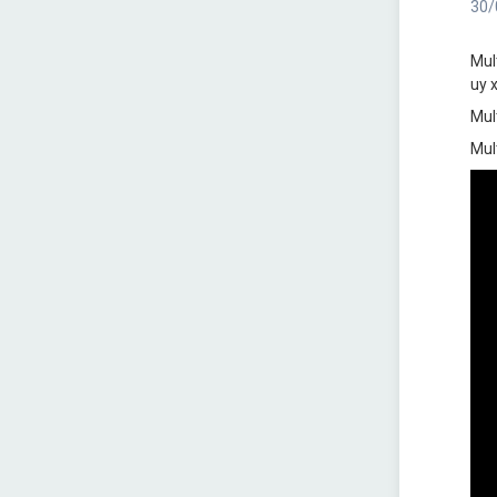
30/
Mul
uy x
Mul
Mul