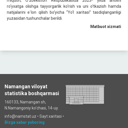
miqdori, O‘zbekiston Respublikasida 2023- yilda aholini
ro‘yxatga olishga tayyorgarlik ko‘rish va uni o‘tkazish hamda
natijalarini e`lon qilish bo‘yicha “Yo‘l xaritasi” tasdiqlanganligi
yuzasidan tushunchalar berildi.
Matbuot xizmati
Namangan viloyat
statistika boshqarmasi
160133, Namangan sh,
N.Namangoniy ko'chasi, 14-uy.
info@namstat.uz •
Sayt xaritasi
•
Bizga xabar yuboring