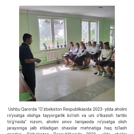
Ushbu Qarorda "O‘zbekiston Respublikasida 2023- yilda aholini
ro‘yxatga olishga tayyorgarlik ko‘rish va uni o‘tkazish tartibi
to‘g‘risida" nizom, aholini sinov tariqasida ro‘yxatga olish
jarayoniga jalb etiladigan shaxslar mehnatiga haq to‘lash