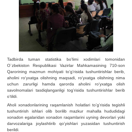
Tadbirda tuman statistika bo'limi xodimlari tomonidan
O`zbekiston Respublikasi Vazirlar Mahkamasining 710-son
Qarorining mazmun mohiyati to‘g’risida tushuntirishlar berib,
aholini ro‘yxatga olishning maqsadi, ro‘yxatga olishning nima
uchun zarurligi hamda qarorda aholini ro‘yxatga olish
savolnomalari tasdiqlanganligi tog’risida tushuntirishlar berib
o‘tildi.
Aholi xonadonlarining raqamlanish holatlari to’g’risida tegishli
tushuntirish ishlari olib borilib mazkur mahalla hududidagi
xonadon egalaridan xonadon raqamlarini uyning devorlari yoki
darvozalariga joylashtirib qo’yishlari yuzasidan tushuntirish
berildi.