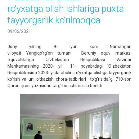
ro‘yxatga olish ishlariga puxta
tayyorgarlik ko‘rilmoqda
09/06/2021
Joriy yilning 9- iyun kuni Namangan
viloyati Yangiqo'rg'on tumani Beruniy oquv markazi
o'quvchilariga O‘zbekiston Respublikasi Vazirlar
Mahkamasining 2020- yil 11- noyabrdagi "O‘zbekiston
Respublikasida 2023- yilda aholini ro‘yxatga olishga tayyorgarlik
ko‘rish va uni o‘tkazish chora-tadbirlari to‘g’risida"gi 710-son
Qarori ijrosi yuzasidan targ’ibot ishlari olib borildi.