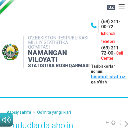
UZ
BOSHQARMA HAQIDA
(69) 211-
00-72
-
OCHIQ MA'LUMOTLAR
Ishonch
O‘ZBEKISTON RESPUBLIKASI
NASHRLAR
telefoni
MILLIY STATISTIKA
QO‘MITASI
(69) 211-
INTERAKTIV XIZMATLAR
NAMANGAN
72-00
-
Call
VILOYATI
MATBUOT XIZMATI
Center
STATISTIKA BOSHQARMASI
Tadbirkorlar
MUROJAATLAR
uchun:
hisobot.stat.uz
KONTAKTLAR
ga o'tish
Asosiy sahifa
Qo'mita yangiliklari
Hududlarda aholini