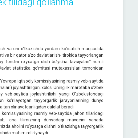
k tilidаgi qoʼllаnmа
irish va uni oʼtkazishda yordam koʼrsatish maqsadida
i va bir qator aʼzo davlatlar ish- tirokida tayyorlangan
oy fondini roʼyxatga olish boʼyicha tavsiyalari” nomli
vlat statistika qoʼmitasi mutaxassislari tomonidan
 Yevropa iqtisodiy komissiyasining rasmiy veb-saytida
malari) joylashtirilgan, xolos. Uning ilk marotaba oʼzbek
y veb-saytida joylashtirilishi yangi Oʼzbekistondagi
hun koʼrilayotgan tayyorgarlik jarayonlarining dunyo
 tan olinayotganligidan dalolat beradi.
omissiyasining rasmiy veb-saytida jahon tillaridagi
hlab, ona tilimizning dunyodagi mavqeini yanada
a aholini roʼyxatga olishni oʼtkazishga tayyorgarlik
ilishida muhim rol oʼynaydi.