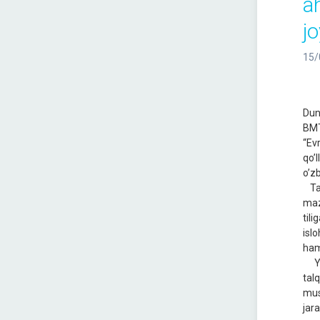
a
jo
15/
Dun
BMT
“Ev
qoʼ
oʼzb
Taʼ
mazk
til
isl
ham
Yan
tal
mus
jara