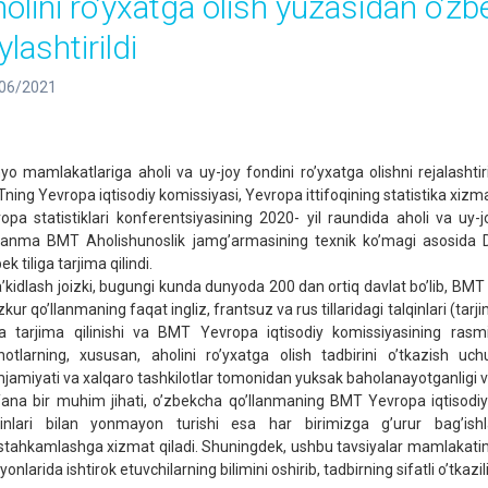
holini roʼyxаtgа olish yuzаsidаn oʼzbe
ylashtirildi
06/2021
yo mamlakatlariga aholi va uy-joy fondini roʼyxatga olishni rejalasht
ning Yevropa iqtisodiy komissiyasi, Yevropa ittifoqining statistika xizmat
ropa statistiklari konferentsiyasining 2020- yil raundida aholi va uy-j
llanma BMT Аholishunoslik jamgʼarmasining texnik koʼmagi asosida Da
ek tiliga tarjima qilindi.
kidlash joizki, bugungi kunda dunyoda 200 dan ortiq davlat boʼlib, BMT
ur qoʼllanmaning faqat ingliz, frantsuz va rus tillaridagi talqinlari (tarji
iga tarjima qilinishi va BMT Yevropa iqtisodiy komissiyasining rasmi
ohotlarning, xususan, aholini roʼyxatga olish tadbirini oʼtkazish uc
jamiyati va xalqaro tashkilotlar tomonidan yuksak baholanayotganligi va
a bir muhim jihati, oʼzbekcha qoʼllanmaning BMT Yevropa iqtisodiy k
qinlari bilan yonmayon turishi esa har birimizga gʼurur bagʼis
tahkamlashga xizmat qiladi. Shuningdek, ushbu tavsiyalar mamlakatimizd
yonlarida ishtirok etuvchilarning bilimini oshirib, tadbirning sifatli oʼtkaz