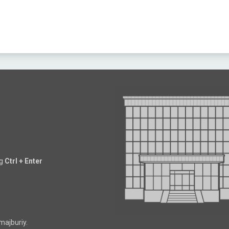
ng
Ctrl + Enter
majburiy.