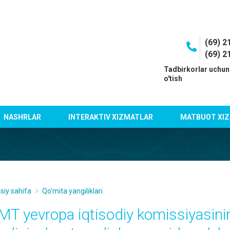
(69) 2
(69) 2
I
Tadbirkorlar uchun
o'tish
NASHRLAR
INTERAKTIV XIZMATLAR
MATBUOT XIZ
siy sahifa
Qo'mita yangiliklari
MT yevropа iqtisodiy komissiyasini