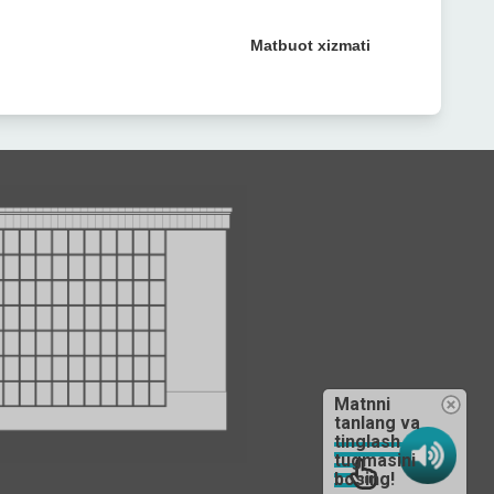
Matbuot xizmati
Matnni
tanlang va
tinglash
tugmasini
bosing!