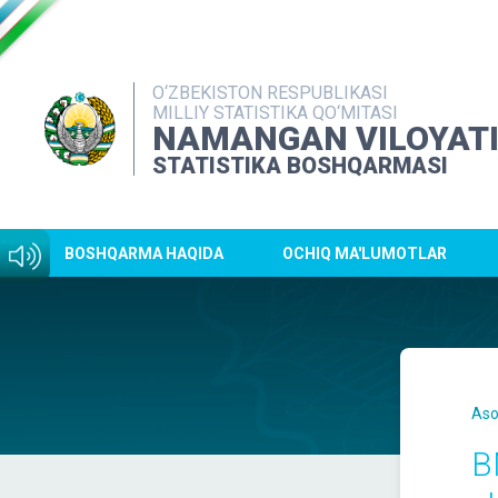
O‘ZBEKISTON RESPUBLIKASI
MILLIY STATISTIKA QO‘MITASI
NAMANGAN VILOYAT
STATISTIKA BOSHQARMASI
BOSHQARMA HAQIDA
OCHIQ MA'LUMOTLAR
Aso
B