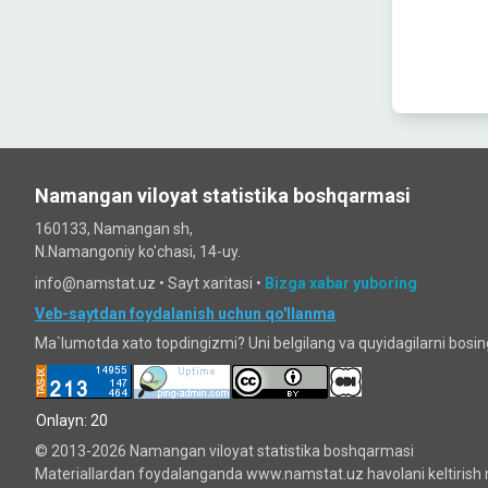
Namangan viloyat statistika boshqarmasi
160133, Namangan sh,
N.Namangoniy ko'chasi, 14-uy.
info@namstat.uz •
Sayt xaritasi
•
Bizga xabar yuboring
Veb-saytdan foydalanish uchun qo'llanma
Ma`lumotda xato topdingizmi? Uni belgilang va quyidagilarni bosi
Onlayn: 20
© 2013-2026 Namangan viloyat statistika boshqarmasi
Materiallardan foydalanganda www.namstat.uz havolani keltirish 