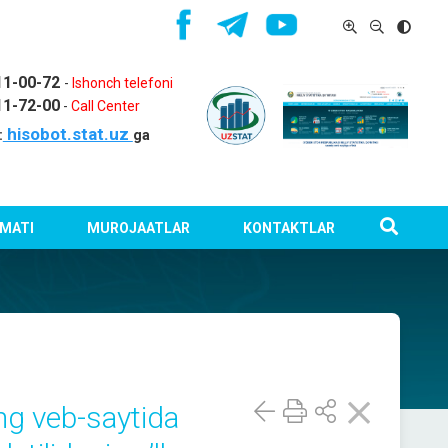
11-00-72
-
Ishonch telefoni
11-72-00
-
Call Center
hisobot.stat.uz
:
ga
MATI
MUROJAATLAR
KONTAKTLAR
ng veb-sаytidа