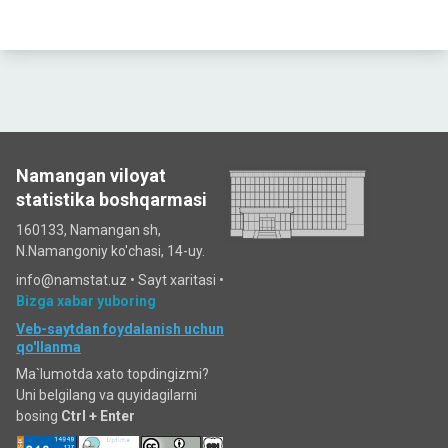
Namangan viloyat
statistika boshqarmasi
160133, Namangan sh,
N.Namangoniy ko'chasi, 14-uy.
info@namstat.uz •
Sayt xaritasi
•
Bizga xabar yuboring
Veb-saytdan foydalanish uchun
qo'llanma
Ma`lumotda xato topdingizmi?
Uni belgilang va quyidagilarni
bosing
Ctrl + Enter