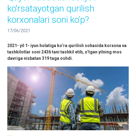
ko‘rsatayotgan qurilish
korxonalari soni ko‘p?
17/06/2021
2021- yil 1- iyun holatiga ko‘ra qurilish sohasida korxona va
tashkilotlar soni 2436 tani tashkil etib, o‘tgan yilning mos
davriga nisbatan 319 taga oshdi.