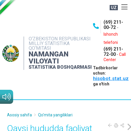
UZ
BOSHQARMA HAQIDA
(69) 211-
00-72
-
OCHIQ MA'LUMOTLAR
Ishonch
O‘ZBEKISTON RESPUBLIKASI
NASHRLAR
telefoni
MILLIY STATISTIKA
QO‘MITASI
(69) 211-
INTERAKTIV XIZMATLAR
NAMANGAN
72-00
-
Call
VILOYATI
MATBUOT XIZMATI
Center
STATISTIKA BOSHQARMASI
Tadbirkorlar
MUROJAATLAR
uchun:
hisobot.stat.uz
KONTAKTLAR
ga o'tish
Asosiy sahifa
Qo'mita yangiliklari
Qaysi hududda faoliyat