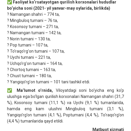
✅ Faoliyat ko‘rsatayotgan qurilish korxonalari hududlar
bo‘yicha soni (2021- yil yanvar-may oylarida, birlikda)
? Namangan shahri – 774 ta,
? Mingbuloq tumani – 76 ta,
? Kosonsoy tumani – 271 ta,
? Namangan tumani – 142 ta,
? Norin tumani – 130 ta,
? Pop tumani – 107 ta,
? Toʼraqoʼrgʼon tumani – 107 ta,
? Uychi tumani – 221 ta,
? Uchqoʼrgʼon tumani – 164 ta,
? Chortoq tumani – 163 ta,
? Chust tumani – 180 ta,
? Yangiqoʼrgʼon tumani – 101 tani tashkil etdi.
✅ Maʼlumot oʼrnida,
Viloyatdagi soni bo‘yicha eng ko‘p
ulushga ega bo‘lgan qurilish korxonalari Namangan shahri (31,7
%), Kosonsoy tumani (11,1 %) va Uychi (9,1 %) tumanlarida,
hamda eng kam ulushni Mingbuloq tumani (3,1 %),
Yangiqo’rg’on tumani (4,1 %), Poptumani (4,4 %), To‘raqo‘rg’on
(4,4 %) tumanlarida qayd etildi.
Matbuot xizmati