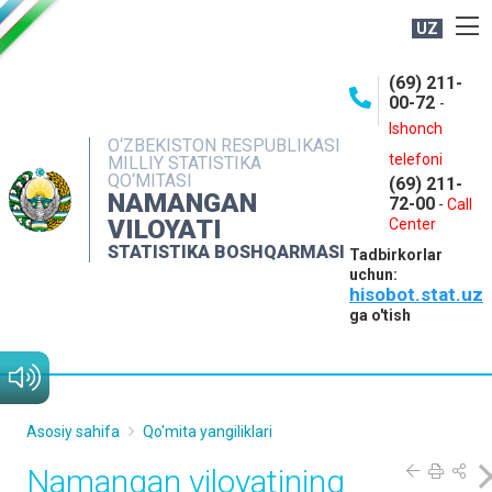
UZ
BOSHQARMA HAQIDA
(69) 211-
00-72
-
OCHIQ MA'LUMOTLAR
Ishonch
O‘ZBEKISTON RESPUBLIKASI
NASHRLAR
telefoni
MILLIY STATISTIKA
QO‘MITASI
(69) 211-
INTERAKTIV XIZMATLAR
NAMANGAN
72-00
-
Call
VILOYATI
MATBUOT XIZMATI
Center
STATISTIKA BOSHQARMASI
Tadbirkorlar
MUROJAATLAR
uchun:
hisobot.stat.uz
KONTAKTLAR
ga o'tish
Asosiy sahifa
Qo'mita yangiliklari
Namangan viloyatining