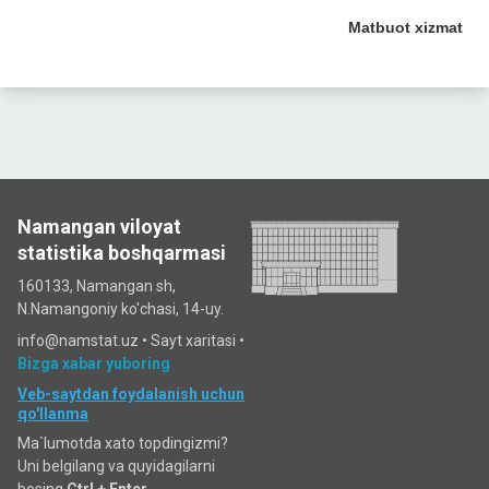
Matbuot xizmat
Namangan viloyat
statistika boshqarmasi
160133, Namangan sh,
N.Namangoniy ko'chasi, 14-uy.
info@namstat.uz •
Sayt xaritasi
•
Bizga xabar yuboring
Veb-saytdan foydalanish uchun
qo'llanma
Ma`lumotda xato topdingizmi?
Uni belgilang va quyidagilarni