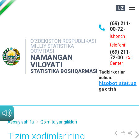
UZ
BOSHQARMA HAQIDA
(69) 211-
00-72
-
OCHIQ MA'LUMOTLAR
Ishonch
O‘ZBEKISTON RESPUBLIKASI
NASHRLAR
telefoni
MILLIY STATISTIKA
QO‘MITASI
(69) 211-
INTERAKTIV XIZMATLAR
NAMANGAN
72-00
-
Call
VILOYATI
MATBUOT XIZMATI
Center
STATISTIKA BOSHQARMASI
Tadbirkorlar
MUROJAATLAR
uchun:
hisobot.stat.uz
KONTAKTLAR
ga o'tish
Asosiy sahifa
Qo'mita yangiliklari
Tizim xodimlarining