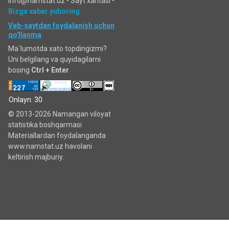
info@namstat.uz •
Sayt xaritasi
•
Bizga xabar yuboring
Veb-saytdan foydalanish uchun
qo'llanma
Ma`lumotda xato topdingizmi?
Uni belgilang va quyidagilarni
bosing
Ctrl + Enter
Onlayn: 30
© 2013-2026 Namangan viloyat
statistika boshqarmasi
Materiallardan foydalanganda
www.namstat.uz havolani
keltirish majburiy.