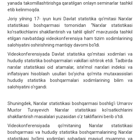
yanada takomillashtirishga qaratilgan onlayn seminarlar tashkil
etib kelinmoqda.
Joriy yilning 17- iyun kuni Davlat statistika qo‘mitasi Narxlar
statistikasi boshqarmasi tomonidan “Narxlar statistikasi
ko‘rsatkichlarini shakllantirish va tahlil qilish” mavzusida tashkil
etilgan navbatdagi videokonferensiya ham tizim xodimlarining
salohiyatini oshirishning mantiqiy davomi bo‘ldi.
Videokonferensiyada Davlat statistika qo‘mitasi xodimlari va
hududiy statistika boshqarmalari vakillari ishtirok etdi. Tadbirda
narxlar statistikasi oid atamalar, iste’mol narxlari indeksi va
inflatsiyani hisoblash usullari bo‘yicha qo‘mita mutaxassislari
hududiy statistika boshqarmalari xodimlarining bilim va
salohiyatini o‘rgandi.
Shuningdek, Narxlar statistikasi boshqarmasi boshlig‘i Umarov
Muxtor Turayevich Narxlar statistikasi ko‘rsatkichlarini
shakllantirish masalalari yuzasidan o‘z takliflarini berib o‘tdi.
Videokonferensiyada qo‘mitaning Narxlar statistikasi
boshqarmasi va hududiy statistika boshqarmalarining Narxlar
statistikasi bo‘limi xodimlari sohadagi mavjud muammo va