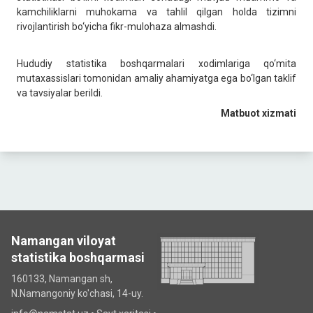
kamchiliklarni muhokama va tahlil qilgan holda tizimni
rivojlantirish bo‘yicha fikr-mulohaza almashdi.
Hududiy statistika boshqarmalari xodimlariga qo‘mita
mutaxassislari tomonidan amaliy ahamiyatga ega bo‘lgan taklif
va tavsiyalar berildi.
Matbuot xizmati
Namangan viloyat
statistika boshqarmasi
160133, Namangan sh,
N.Namangoniy ko'chasi, 14-uy.