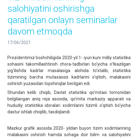
salohiyatini oshirishga
qaratilgan onlayn seminarlar
davom etmoqda
17/06/2021
Prezidentimiz boshchiligida 2020-yil 1- iyun kuni milliy statistika
sohasini takomillashtirish chora-tadbirlari bo‘yicha o‘tkazilgan
yig‘ilishda kadrlar masalasiga alohida to‘xtalib, statistika
tizimining barcha mutaxassis kadrlarini o‘qitish, malakasini
oshirish yuzasidan topshiriqlar berilgan edi.
Shundan kelib chiqib, Davlat statistika qo‘mitasi tomonidan
belgilangan aniq reja asosida, qo‘mita markaziy apparati va
hududiy statistika idoralari xodimlarini tizimli o‘qitish bo‘yicha
dastur ishlab chiqilib, tasdiqlandi.
Mazkur grafik asosida 2020- yildan buyon tizim xodimlarining
malakasini oshirish hamda sohaga doir bilim va salohiyatini