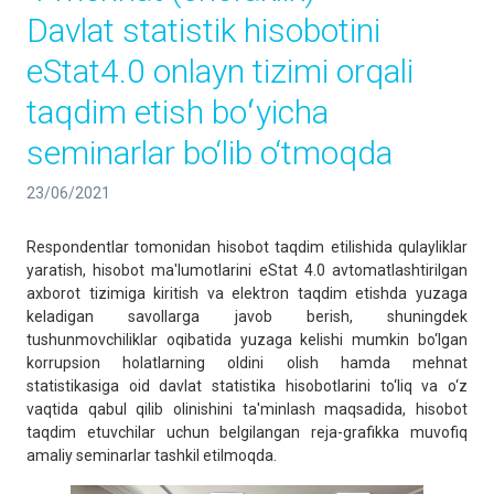
Davlat statistik hisobotini
eStat4.0 onlayn tizimi orqali
taqdim etish boʻyicha
seminarlar bo‘lib o‘tmoqda
23/06/2021
Respondentlar tomonidan hisobot taqdim etilishida qulayliklar
yaratish, hisobot ma'lumotlarini eStat 4.0 avtomatlashtirilgan
axborot tizimiga kiritish va elektron taqdim etishda yuzaga
keladigan savollarga javob berish, shuningdek
tushunmovchiliklar oqibatida yuzaga kelishi mumkin bo‘lgan
korrupsion holatlarning oldini olish hamda mehnat
statistikasiga oid davlat statistika hisobotlarini to‘liq va o‘z
vaqtida qabul qilib olinishini ta'minlash maqsadida, hisobot
taqdim etuvchilar uchun belgilangan reja-grafikka muvofiq
amaliy seminarlar tashkil etilmoqda.