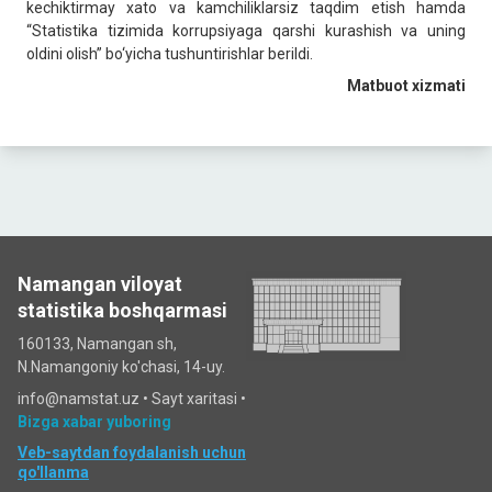
kechiktirmay xato va kamchiliklarsiz taqdim etish hamda
“Statistika tizimida korrupsiyaga qarshi kurashish va uning
oldini olish” bo‘yicha tushuntirishlar berildi.
Matbuot xizmati
Namangan viloyat
statistika boshqarmasi
160133, Namangan sh,
N.Namangoniy ko'chasi, 14-uy.
info@namstat.uz •
Sayt xaritasi
•
Bizga xabar yuboring
Veb-saytdan foydalanish uchun
qo'llanma