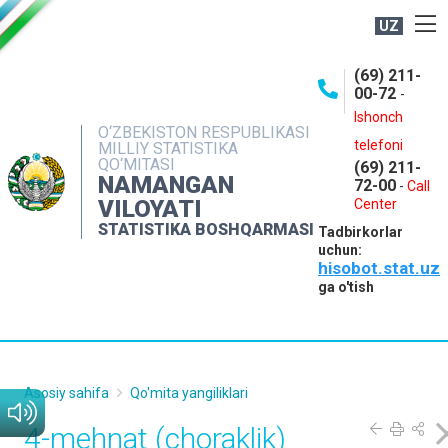
UZ
BOSHQARMA HAQIDA
(69) 211-
00-72
-
OCHIQ MA'LUMOTLAR
Ishonch
O‘ZBEKISTON RESPUBLIKASI
NASHRLAR
telefoni
MILLIY STATISTIKA
QO‘MITASI
(69) 211-
INTERAKTIV XIZMATLAR
NAMANGAN
72-00
-
Call
VILOYATI
MATBUOT XIZMATI
Center
STATISTIKA BOSHQARMASI
Tadbirkorlar
MUROJAATLAR
uchun:
hisobot.stat.uz
KONTAKTLAR
ga o'tish
Asosiy sahifa
Qo'mita yangiliklari
4-mehnat (choraklik)