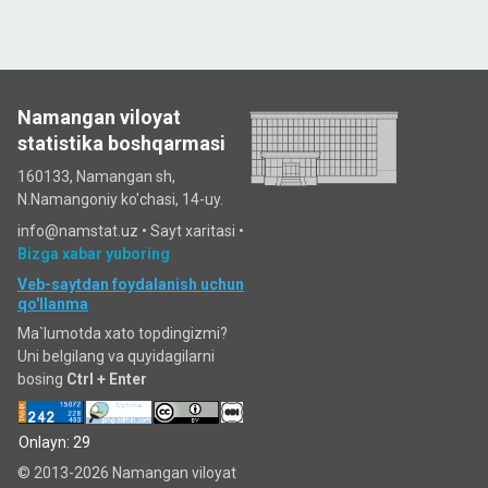
Namangan viloyat
statistika boshqarmasi
160133, Namangan sh,
N.Namangoniy ko'chasi, 14-uy.
info@namstat.uz •
Sayt xaritasi
•
Bizga xabar yuboring
Veb-saytdan foydalanish uchun
qo'llanma
Ma`lumotda xato topdingizmi?
Uni belgilang va quyidagilarni
bosing
Ctrl + Enter
Onlayn: 29
© 2013-2026 Namangan viloyat