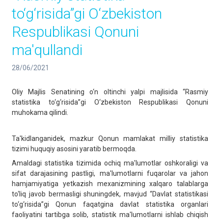
to‘g‘risida”gi O‘zbekiston
Respublikasi Qonuni
ma'qullandi
28/06/2021
Oliy Majlis Senatining o‘n oltinchi yalpi majlisida “Rasmiy
statistika to‘g‘risida”gi O‘zbekiston Respublikasi Qonuni
muhokama qilindi.
Ta'kidlanganidek, mazkur Qonun mamlakat milliy statistika
tizimi huquqiy asosini yaratib bermoqda.
Amaldagi statistika tizimida ochiq ma'lumotlar oshkoraligi va
sifat darajasining pastligi, ma'lumotlarni fuqarolar va jahon
hamjamiyatiga yetkazish mexanizmining xalqaro talablarga
to‘liq javob bermasligi shuningdek, mavjud “Davlat statistikasi
to‘g‘risida”gi Qonun faqatgina davlat statistika organlari
faoliyatini tartibga solib, statistik ma'lumotlarni ishlab chiqish