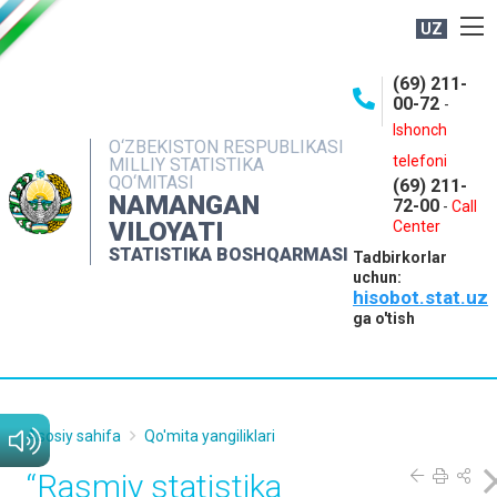
UZ
BOSHQARMA HAQIDA
(69) 211-
00-72
-
OCHIQ MA'LUMOTLAR
Ishonch
O‘ZBEKISTON RESPUBLIKASI
NASHRLAR
telefoni
MILLIY STATISTIKA
QO‘MITASI
(69) 211-
INTERAKTIV XIZMATLAR
NAMANGAN
72-00
-
Call
VILOYATI
MATBUOT XIZMATI
Center
STATISTIKA BOSHQARMASI
Tadbirkorlar
MUROJAATLAR
uchun:
hisobot.stat.uz
KONTAKTLAR
ga o'tish
Asosiy sahifa
Qo'mita yangiliklari
“Rasmiy statistika