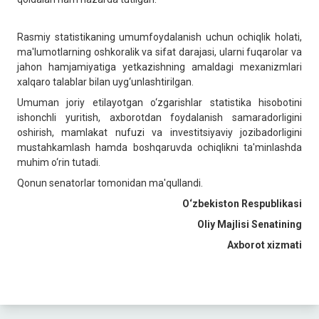
Rasmiy statistikaning umumfoydalanish uchun ochiqlik holati,
ma'lumotlarning oshkoralik va sifat darajasi, ularni fuqarolar va
jahon hamjamiyatiga yetkazishning amaldagi mexanizmlari
xalqaro talablar bilan uyg‘unlashtirilgan.
Umuman joriy etilayotgan o‘zgarishlar statistika hisobotini
ishonchli yuritish, axborotdan foydalanish samaradorligini
oshirish, mamlakat nufuzi va investitsiyaviy jozibadorligini
mustahkamlash hamda boshqaruvda ochiqlikni ta'minlashda
muhim o‘rin tutadi.
Qonun senatorlar tomonidan ma'qullandi.
O‘zbekiston Respublikasi
Oliy Majlisi Senatining
Axborot xizmati