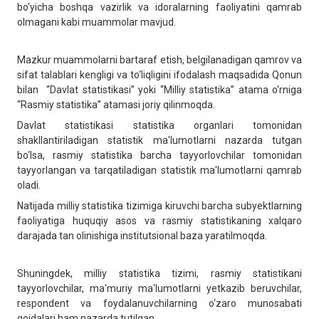
bo‘yicha boshqa vazirlik va idoralarning faoliyatini qamrab
olmagani kabi muammolar mavjud.
Mazkur muammolarni bartaraf etish, belgilanadigan qamrov va
sifat talablari kengligi va to‘liqligini ifodalash maqsadida Qonun
bilan “Davlat statistikasi” yoki “Milliy statistika” atama o‘rniga
“Rasmiy statistika” atamasi joriy qilinmoqda.
Davlat statistikasi statistika organlari tomonidan
shakllantiriladigan statistik ma'lumotlarni nazarda tutgan
bo‘lsa, rasmiy statistika barcha tayyorlovchilar tomonidan
tayyorlangan va tarqatiladigan statistik ma'lumotlarni qamrab
oladi.
Natijada milliy statistika tizimiga kiruvchi barcha subyektlarning
faoliyatiga huquqiy asos va rasmiy statistikaning xalqaro
darajada tan olinishiga institutsional baza yaratilmoqda.
Shuningdek, milliy statistika tizimi, rasmiy statistikani
tayyorlovchilar, ma'muriy ma'lumotlarni yetkazib beruvchilar,
respondent va foydalanuvchilarning o‘zaro munosabati
qoidalari ham nazarda tutilgan.