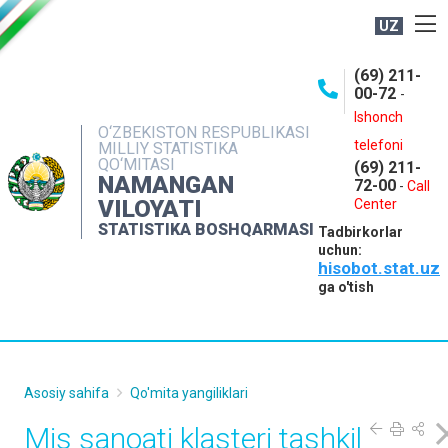
UZ
BOSHQARMA HAQIDA
(69) 211-
00-72
-
OCHIQ MA'LUMOTLAR
Ishonch
O‘ZBEKISTON RESPUBLIKASI
NASHRLAR
telefoni
MILLIY STATISTIKA
QO‘MITASI
(69) 211-
INTERAKTIV XIZMATLAR
NAMANGAN
72-00
-
Call
VILOYATI
MATBUOT XIZMATI
Center
STATISTIKA BOSHQARMASI
Tadbirkorlar
MUROJAATLAR
uchun:
hisobot.stat.uz
KONTAKTLAR
ga o'tish
Asosiy sahifa
Qo'mita yangiliklari
Mis sanoati klasteri tashkil