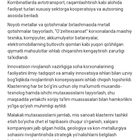
Kombinatlarda avtotransport, raqamlashtirish kabi alohida
faoliyat turlari xususiy sektorga kooperatsiya va autsorsing
asosida beriladi.
Noyob metallar va qotishmalar birlashmasida metall
qotishmalar tayyorlash, “O‘zeltexsanoat” korxonalarida maishiy
texnika, kompyuter, akkumulyator batareyalar,
elektromobillarning butlovchi qismlari kabi yuqori qo‘shilgan
qiymatli mahsulotlar ishlab chiqarishni kengaytirish zarurligi
ta’kidlandi.
Innovatsion rivojlanish vazirligiga soha korxonalarining
faoliyatini ilmiy-tadqiqot va amaliy innovatsiya ishlari bilan uzviy
bog‘liqlikda rivojlantirish konsepsiyasini ishlab chiqish topshirildi.
Klasterning har bir bo‘g‘ini uchun oliy ma’lumotli muxandis-
texnolog hamda ishchi mutaxassislarni tayyorlash, shu
maqsadda yetakchi xorijiy ta’lim muassasalari bilan hamkorlikni
yo‘lga qo‘yish muhimligi aytildi.
Malakali mutaxassislarni jamlab, mis sanoati klasterini tashkil
etish bo‘yicha chet el tajribasini chuqur o‘rganish, xalqaro
kompaniyani jalb qilgan holda, geologiya va kon-metallurgiya
sohasini rivojlantirishda strategik yo‘nalishlarni belgilash