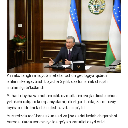
Avvalo, rangli va noyob metallar uchun geologiya-qidiruv
ishlarini kengaytirish bo‘yicha 5 yillik dastur ishlab chiqish
muhimligi ta’kidlandi.
Sohada loyiha va muhandislik xizmatlarini rivojlantirish uchun
yetakchi xalqaro kompaniyalarni jalb etgan holda, zamonaviy
loyiha institutini tashkil qilish vazifasi qo‘yildi.
Yurtimizda tog‘-kon uskunalari va jihozlarini ishlab chiqarishni
hamda ularga servisni yo‘lga qo‘yish zarurligi qayd etildi.