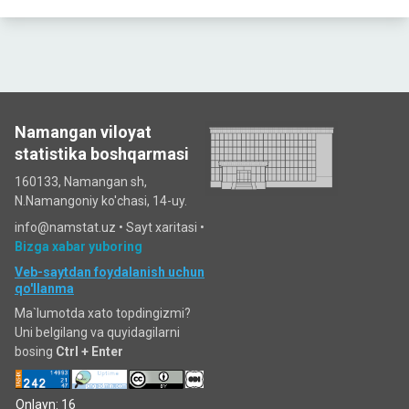
Namangan viloyat
statistika boshqarmasi
160133, Namangan sh,
N.Namangoniy ko'chasi, 14-uy.
info@namstat.uz •
Sayt xaritasi
•
Bizga xabar yuboring
Veb-saytdan foydalanish uchun
qo'llanma
Ma`lumotda xato topdingizmi?
Uni belgilang va quyidagilarni
bosing
Ctrl + Enter
Onlayn: 16