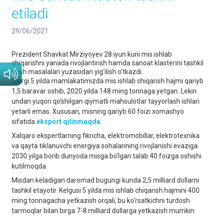
etiladi
29/06/2021
Prezident Shavkat Mirziyoyev 28 iyun kuni mis ishlab
chiqarishni yanada rivojlantirish hamda sanoat klasterini tashkil
etish masalalari yuzasidan yig‘ilish o‘tkazdi.
Oxirgi 5 yilda mamlakatimizda mis ishlab chiqarish hajmi qariyb
1,5 baravar oshib, 2020 yilda 148 ming tonnaga yetgan. Lekin
undan yuqori qo‘shilgan qiymatli mahsulotlar tayyorlash ishlari
yetarli emas. Xususan, misning qariyb 60 foizi xomashyo
sifatida
eksport qilinmoqda
.
Xalqaro ekspertlarning fikricha, elektromobillar, elektrotexnika
va qayta tiklanuvchi energiya sohalarining rivojlanishi evaziga
2030 yilga borib dunyoda misga bo‘lgan talab 40 foizga oshishi
kutilmoqda.
Misdan keladigan daromad bugungi kunda 2,5 milliard dollarni
tashkil etayotir. Kelgusi 5 yilda mis ishlab chiqarish hajmini 400
ming tonnagacha yetkazish orqali, bu ko‘rsatkichni turdosh
tarmoqlar bilan birga 7-8 milliard dollarga yetkazish mumkin.