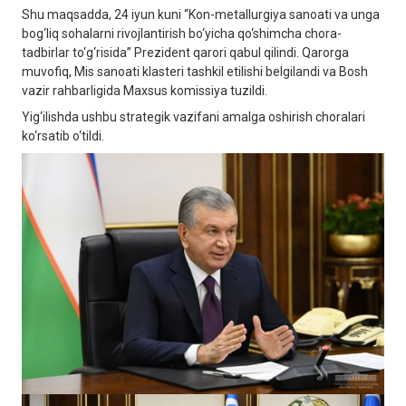
Shu maqsadda, 24 iyun kuni “Kon-metallurgiya sanoati va unga
bog‘liq sohalarni rivojlantirish bo‘yicha qo‘shimcha chora-
tadbirlar to‘g‘risida” Prezident qarori qabul qilindi. Qarorga
muvofiq, Mis sanoati klasteri tashkil etilishi belgilandi va Bosh
vazir rahbarligida Maxsus komissiya tuzildi.
Yig‘ilishda ushbu strategik vazifani amalga oshirish choralari
ko‘rsatib o‘tildi.